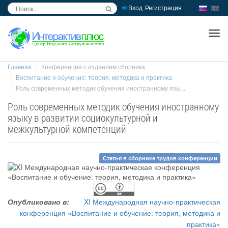
Вход
Регистрация
inc
ра
Главная
Конференция с изданием сборника
Воспитание и обучение: теория, методика и практика
Роль современных методик обучения иностранному язы...
Роль современных методик обучения иностранному
языку в развитии социокультурной и
межкультурной компетенций
Статья в сборнике трудов конференции
Опубликовано в:
XI Международная научно-практическая
конференция «Воспитание и обучение: теория, методика и
практика»