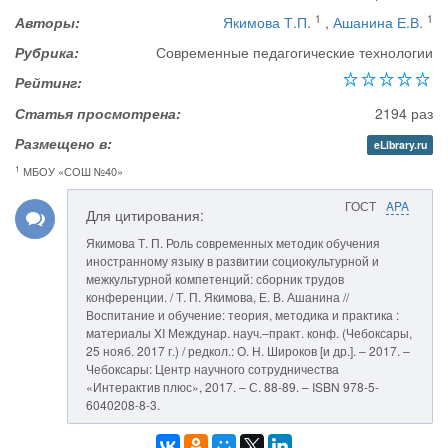
1
1
Авторы:
Якимова Т.П.
,
Ашанина Е.В.
Рубрика:
Современные педагогические технологии
Рейтинг:
Статья просмотрена:
2194 раз
Размещено в:
eLibrary.ru
1
МБОУ «СОШ №40»
ГОСТ
APA
Для цитирования:
Якимова Т. П. Роль современных методик обучения
иностранному языку в развитии социокультурной и
межкультурной компетенций: сборник трудов
конференции. / Т. П. Якимова, Е. В. Ашанина //
Воспитание и обучение: теория, методика и практика :
материалы XI Междунар. науч.–практ. конф. (Чебоксары,
25 нояб. 2017 г.) / редкол.: О. Н. Широков [и др.]. – 2017. –
Чебоксары: Центр научного сотрудничества
«Интерактив плюс», 2017. – С. 88-89. – ISBN 978-5-
6040208-8-3.