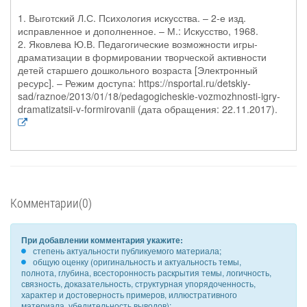
1. Выготский Л.С. Психология искусства. – 2-е изд.
исправленное и дополненное. – М.: Искусство, 1968.
2. Яковлева Ю.В. Педагогические возможности игры-
драматизации в формировании творческой активности
детей старшего дошкольного возраста [Электронный
ресурс]. – Режим доступа: https://nsportal.ru/detskiy-
sad/raznoe/2013/01/18/pedagogicheskie-vozmozhnosti-igry-
dramatizatsii-v-formirovanii (дата обращения: 22.11.2017).
Комментарии(0)
При добавлении комментария укажите:
степень актуальности публикуемого материала;
общую оценку (оригинальность и актуальность темы,
полнота, глубина, всесторонность раскрытия темы, логичность,
связность, доказательность, структурная упорядоченность,
характер и достоверность примеров, иллюстративного
материала, убедительность выводов);