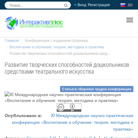
Вход
Регистрация
inc
ра
Главная
Конференция с изданием сборника
Воспитание и обучение: теория, методика и практика
Развитие творческих способностей дошкольников сред...
Развитие творческих способностей дошкольников
средствами театрального искусства
Статья в сборнике трудов конференции
Опубликовано в:
XI Международная научно-практическая
конференция «Воспитание и обучение: теория, методика и
практика»
1
1