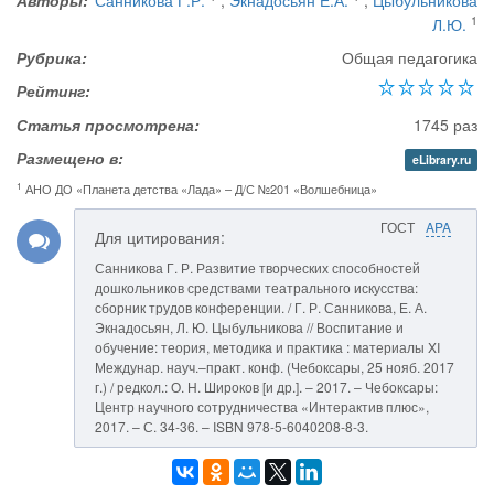
Авторы:
Санникова Г.Р.
,
Экнадосьян Е.А.
,
Цыбульникова
1
Л.Ю.
Рубрика:
Общая педагогика
Рейтинг:
Статья просмотрена:
1745 раз
Размещено в:
eLibrary.ru
1
АНО ДО «Планета детства «Лада» – Д/С №201 «Волшебница»
ГОСТ
APA
Для цитирования:
Санникова Г. Р. Развитие творческих способностей
дошкольников средствами театрального искусства:
сборник трудов конференции. / Г. Р. Санникова, Е. А.
Экнадосьян, Л. Ю. Цыбульникова // Воспитание и
обучение: теория, методика и практика : материалы XI
Междунар. науч.–практ. конф. (Чебоксары, 25 нояб. 2017
г.) / редкол.: О. Н. Широков [и др.]. – 2017. – Чебоксары:
Центр научного сотрудничества «Интерактив плюс»,
2017. – С. 34-36. – ISBN 978-5-6040208-8-3.