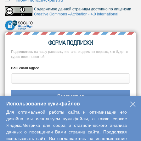
Содержимое данной страницы доступно по лицензии
Creative Commons «Attribution» 4.0 International
ФОРМА ПОДПИСКИ
Подпишитесь на нашу рассылку и станьте одним из первых, кто будет в
курсе всех новостей!
Ваш email адрес
Подписаться
Использование куки-файлов
Для оптимальной работы сайта и оптимизации его
дизайна мы используем куки-файлы, а также сервис
Яндекс.Метрика для сбора и статистического анализа
Copyright © 2013-2026 Центр научного сотрудничества «Интерактив
данных о посещении Вами страниц сайта. Продолжая
плюс»
использовать сайт, Вы соглашаетесь на использование