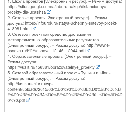
1. Школа проектов [Электронный ресурс]. – Режим доступа:
https://sites.google.com/a/labore.ru/kcp/distancionnye-
proekty-dla-ucasihsa
2. Сетевые проекты [Электронный ресурс]. – Режим
доступа: https://infourok.ru/statya-uchebniy-setevoy-proekt-
418981.html
3. Сетевой проект как средство достижения
метапредметных образовательных результатов
[Электронный ресурс]. – Режим доступа: http://www.e-
osnova.ru/PDF/osnova_12_46_12944.pdf
4. Образовательные проекты [Электронный ресурс]. –
Режим доступа:
https://vuzlit.ru/456381/obrazovatelnye_proekty
5. Сетевой образовательный проект «Пушкин on-line»
[Электронный ресурс]. – Режим доступа:
http://konkurs.ciur.ru/wp-
content/uploads/2015/03/%D0%93%D0%BE%D0%BB%D0%B
E%D0%B2%D0%BA%D0%BE%D0%B2%D0%B0_%D0%9D%D
0%90.pdf