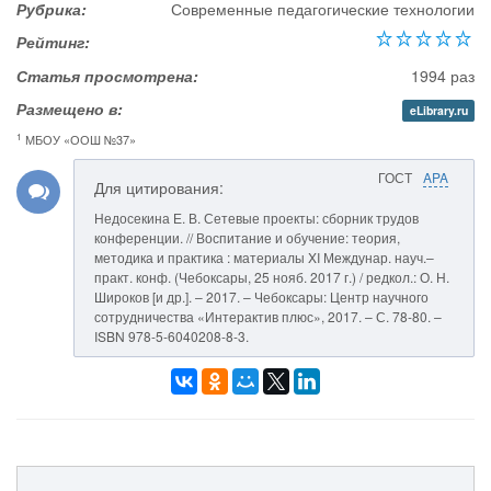
Рубрика:
Современные педагогические технологии
Рейтинг:
Статья просмотрена:
1994 раз
Размещено в:
eLibrary.ru
1
МБОУ «ООШ №37»
ГОСТ
APA
Для цитирования:
Недосекина Е. В. Сетевые проекты: сборник трудов
конференции. // Воспитание и обучение: теория,
методика и практика : материалы XI Междунар. науч.–
практ. конф. (Чебоксары, 25 нояб. 2017 г.) / редкол.: О. Н.
Широков [и др.]. – 2017. – Чебоксары: Центр научного
сотрудничества «Интерактив плюс», 2017. – С. 78-80. –
ISBN 978-5-6040208-8-3.