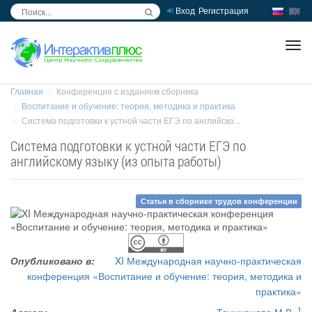
Вход
Регистрация
inc
ра
Главная
Конференция с изданием сборника
Воспитание и обучение: теория, методика и практика
Система подготовки к устной части ЕГЭ по английско...
Система подготовки к устной части ЕГЭ по
английскому языку (из опыта работы)
Статья в сборнике трудов конференции
Опубликовано в:
XI Международная научно-практическая
конференция «Воспитание и обучение: теория, методика и
практика»
1