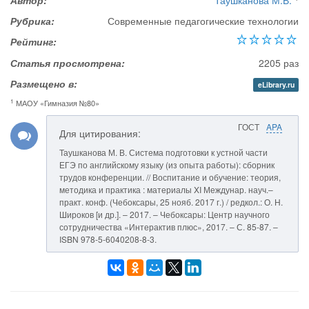
Автор:
Таушканова М.В.
Рубрика:
Современные педагогические технологии
Рейтинг:
Статья просмотрена:
2205 раз
Размещено в:
eLibrary.ru
1
МАОУ «Гимназия №80»
ГОСТ
APA
Для цитирования:
Таушканова М. В. Система подготовки к устной части
ЕГЭ по английскому языку (из опыта работы): сборник
трудов конференции. // Воспитание и обучение: теория,
методика и практика : материалы XI Междунар. науч.–
практ. конф. (Чебоксары, 25 нояб. 2017 г.) / редкол.: О. Н.
Широков [и др.]. – 2017. – Чебоксары: Центр научного
сотрудничества «Интерактив плюс», 2017. – С. 85-87. –
ISBN 978-5-6040208-8-3.