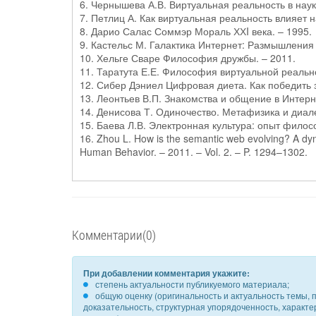
6. Чернышева А.В. Виртуальная реальность в науке
7. Петлиц А. Как виртуальная реальность влияет н
8. Дарио Салас Соммэр Мораль ХХI века. – 1995.
9. Кастельс М. Галактика Интернет: Размышления 
10. Хельге Сваре Философия дружбы. – 2011.
11. Таратута Е.Е. Философия виртуальной реально
12. Сибер Дэниел Цифровая диета. Как победить з
13. Леонтьев В.П. Знакомства и общение в Интерн
14. Денисова Т. Одиночество. Метафизика и диале
15. Баева Л.В. Электронная культура: опыт филос
16. Zhou L. How is the semantic web evolving? A dyna
Human Behavior. – 2011. – Vol. 2. – P. 1294–1302.
Комментарии(0)
При добавлении комментария укажите:
степень актуальности публикуемого материала;
общую оценку (оригинальность и актуальность темы, п
доказательность, структурная упорядоченность, характ