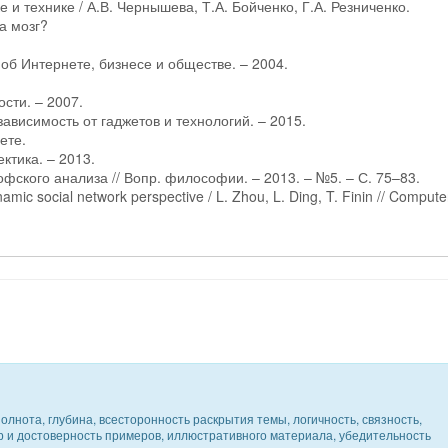
 и технике / А.В. Чернышева, Т.А. Бойченко, Г.А. Резниченко.
а мозг?
об Интернете, бизнесе и обществе. – 2004.
сти. – 2007.
ависимость от гаджетов и технологий. – 2015.
ете.
ктика. – 2013.
офского анализа // Вопр. философии. – 2013. – №5. – С. 75–83.
mic social network perspective / L. Zhou, L. Ding, T. Finin // Compute
олнота, глубина, всесторонность раскрытия темы, логичность, связность,
ер и достоверность примеров, иллюстративного материала, убедительность