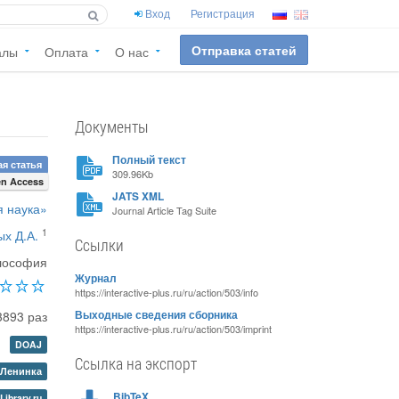
Вход
Регистрация
Отправка статей
алы
Оплата
О нас
Документы
Полный текст
я статья
309.96Kb
n Access
JATS XML
 наука»
Journal Article Tag Suite
1
х Д.А.
Ссылки
лософия
Журнал
https://interactive-plus.ru/ru/action/503/info
3893 раз
Выходные сведения сборника
https://interactive-plus.ru/ru/action/503/imprint
DOAJ
Ссылка на экспорт
Ленинка
BibTeX
Library.ru