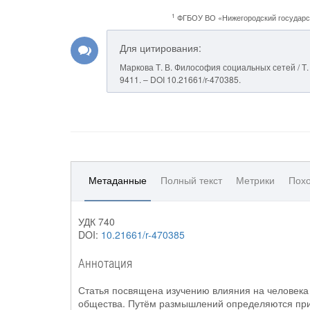
1
ФГБОУ ВО «Нижегородский государст
Для цитирования:
Маркова Т. В. Философия социальных сетей / Т. В
9411. – DOI 10.21661/r-470385.
Метаданные
Полный текст
Метрики
Похо
УДК 740
DOI:
10.21661/r-470385
Аннотация
Статья посвящена изучению влияния на человек
общества. Путём размышлений определяются прич