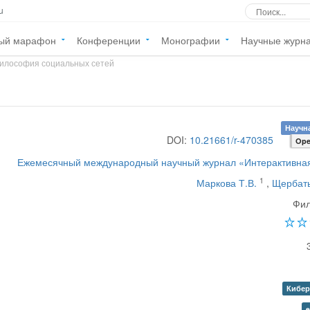
u
ый марафон
Конференции
Монографии
Научные журн
илософия социальных сетей
Научна
DOI:
10.21661/r-470385
Ope
Ежемесячный международный научный журнал «Интерактивная
1
Маркова Т.В.
,
Щербаты
Фи
Кибер
e