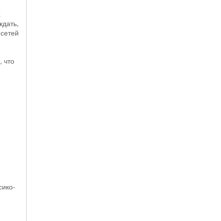
х
ждать,
 сетей
 что
сико-