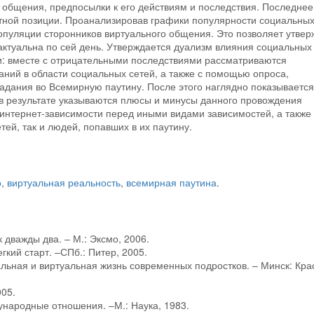
я общения, предпосылки к его действиям и последствия. Последнее
остной позиции. Проанализировав графики популярности социальны
популяции сторонников виртуального общения. Это позволяет утвер
ктуальна по сей день. Утверждается дуализм влияния социальных
и: вместе с отрицательными последствиями рассматриваются
ний в области социальных сетей, а также с помощью опроса,
дания во Всемирную паутину. После этого наглядно показывается,
 в результате указываются плюсы и минусы данного провождения
интернет-зависимости перед иными видами зависимостей, а также
ей, так и людей, попавших в их паутину.
о
,
виртуальная реальность
,
всемирная паутина
.
к дважды два. – М.: Эксмо, 2006.
гкий старт. –СПб.: Питер, 2005.
альная и виртуальная жизнь современных подростков. – Минск: Кра
005.
ународные отношения. –М.: Наука, 1983.