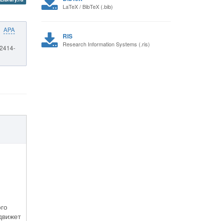
LaTeX / BibTeX (.bib)
APA
RIS
Research Information Systems (.ris)
 2414-
ого
движет