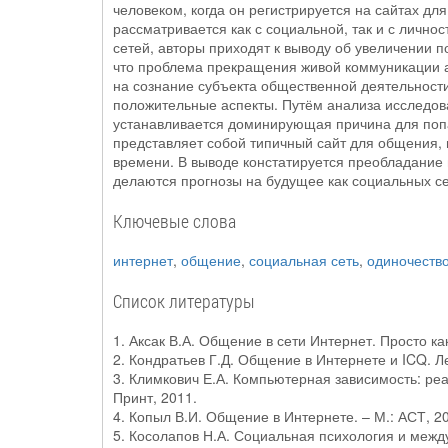
человеком, когда он регистрируется на сайтах дл
рассматривается как с социальной, так и с личн
сетей, авторы приходят к выводу об увеличении 
что проблема прекращения живой коммуникации а
на сознание субъекта общественной деятельност
положительные аспекты. Путём анализа исследова
устанавливается доминирующая причина для попа
представляет собой типичный сайт для общения,
времени. В выводе констатируется преобладание 
делаются прогнозы на будущее как социальных сет
Ключевые слова
интернет
,
общение
,
социальная сеть
,
одиночеств
Список литературы
1. Аксак В.А. Общение в сети Интернет. Просто ка
2. Кондратьев Г.Д. Общение в Интернете и ICQ. Ле
3. Климкович Е.А. Компьютерная зависимость: ре
Принт, 2011.
4. Копыл В.И. Общение в Интернете. – М.: АСТ, 2
5. Косолапов Н.А. Социальная психология и межд