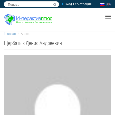
Вход
Регистрация
inc
ра
Главная
Автор
Щербатых Денис Андреевич