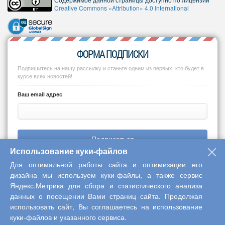
Creative Commons «Attribution» 4.0 International
ФОРМА ПОДПИСКИ
Подпишитесь на нашу рассылку и станьте одним из первых, кто будет в
курсе всех новостей!
Ваш email адрес
Подписаться
Использование куки-файлов
Для оптимальной работы сайта и оптимизации его
дизайна мы используем куки-файлы, а также сервис
Яндекс.Метрика для сбора и статистического анализа
Copyright © 2013-2026 Центр научного сотрудничества «Интерактив
данных о посещении Вами страниц сайта. Продолжая
плюс»
использовать сайт, Вы соглашаетесь на использование
куки-файлов и указанного сервиса.
Наверх