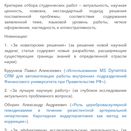
Критерии отбора студенческих работ – актуальность, научная
ценность, новизна, нестандартный подход решения
поставленной проблемы, соответствие содержания
заявленной теме, языковой уровень работы, четкое
оформление, наглядность и иллюстративность.
Номинации:
1. «За новаторские решения» (за решение новой научной
задачи; статья содержит новые разработки, расширяющие
существующие границы знаний в определенной отрасли
науки).
Бурунков Павел Алексеевич (
«Использование MS Dynamics
CRM для автоматизации работы внутренних подразделений
Финансового университета при Правительстве РФ»
).
2. «За лучшую научную работу» (за глубокое исследование
актуального проблемного вопроса).
Оборин Александр Андреевич (
«Роль цереброваскулярной
гемодинамики в течении резистентной артериальной
гипертензии. Каротидная эндартерэктомия как метод ее
коррекции»
).
3. «За эффективную исследовательскую деятельность» (за