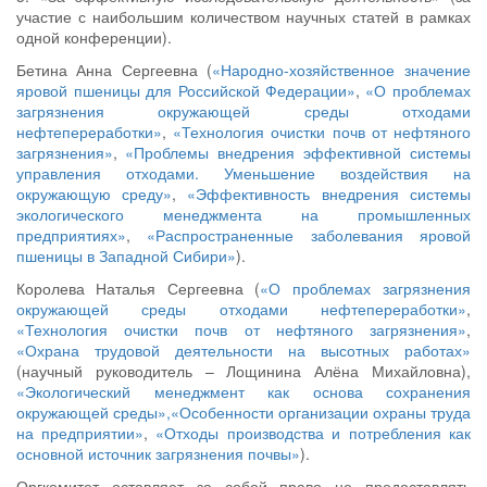
участие с наибольшим количеством научных статей в рамках
одной конференции).
Бетина Анна Сергеевна (
«Народно-хозяйственное значение
яровой пшеницы для Российской Федерации»
,
«О проблемах
загрязнения окружающей среды отходами
нефтепереработки»
,
«Технология очистки почв от нефтяного
загрязнения»
,
«Проблемы внедрения эффективной системы
управления отходами. Уменьшение воздействия на
окружающую среду»
,
«Эффективность внедрения системы
экологического менеджмента на промышленных
предприятиях»
,
«Распространенные заболевания яровой
пшеницы в Западной Сибири»
).
Королева Наталья Сергеевна (
«О проблемах загрязнения
окружающей среды отходами нефтепереработки»
,
«Технология очистки почв от нефтяного загрязнения»
,
«Охрана трудовой деятельности на высотных работах»
(научный руководитель – Лощинина Алёна Михайловна),
«Экологический менеджмент как основа сохранения
окружающей среды»,«Особенности организации охраны труда
на предприятии»
,
«Отходы производства и потребления как
основной источник загрязнения почвы»
).
Оргкомитет оставляет за собой право не предоставлять