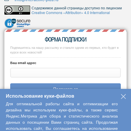
Содержимое данной страницы доступно по лицензии
Creative Commons «Attribution» 4.0 International
ФОРМА ПОДПИСКИ
Подпишитесь на нашу рассылку и станьте одним из первых, кто будет в
курсе всех новостей!
Ваш email адрес
Подписаться
Использование куки-файлов
Для оптимальной работы сайта и оптимизации его
дизайна мы используем куки-файлы, а также сервис
Яндекс.Метрика для сбора и статистического анализа
Copyright © 2013-2026 Центр научного сотрудничества «Интерактив
данных о посещении Вами страниц сайта. Продолжая
плюс»
использовать сайт, Вы соглашаетесь на использование