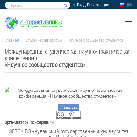
Вход
Регистрация
inc
ра
Главная
Студенческий форум
Научное сообщество студентов
Международная студенческая научно-практическая
конференция
«
Научное сообщество студентов
»
eLibrary.ru
Организаторы конференции:
ФГБОУ ВО «Чувашский государственный университет