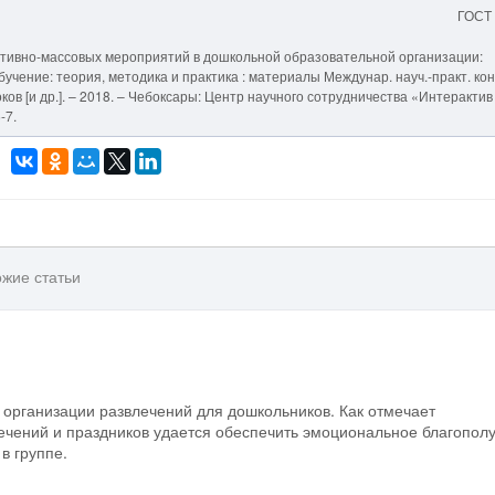
ГОСТ
ортивно-массовых мероприятий в дошкольной образовательной организации:
бучение: теория, методика и практика : материалы Междунар. науч.-практ. ко
ироков [и др.]. – 2018. – Чебоксары: Центр научного сотрудничества «Интерактив
-7.
жие статьи
 организации развлечений для дошкольников. Как отмечает
лечений и праздников удается обеспечить эмоциональное благопол
в группе.