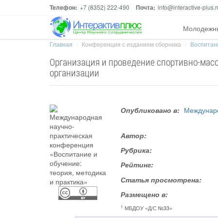
Телефон:
+7 (8352) 222-490
Почта:
info@interactive-plus.r
Молодежн
Главная
Конференция с изданием сборника
Воспитани
Организация и проведение спортивно-мас
организации
Опубликовано в:
Междунаро
Автор:
Рубрика:
Рейтинг:
Статья просмотрена:
Размещено в:
1
МБДОУ «Д/С №33»