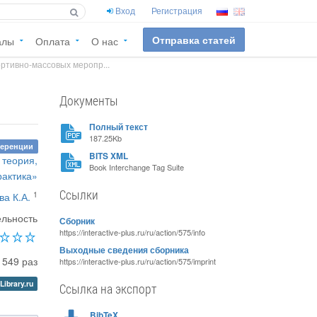
Вход
Регистрация
Отправка статей
алы
Оплата
О нас
ртивно-массовых меропр...
Документы
Полный текст
187.25Kb
ференции
BITS XML
 теория,
Book Interchange Tag Suite
рактика»
Ссылки
1
ва К.А.
ельность
Сборник
https://interactive-plus.ru/ru/action/575/info
Выходные сведения сборника
1549 раз
https://interactive-plus.ru/ru/action/575/imprint
Library.ru
Ссылка на экспорт
BibTeX