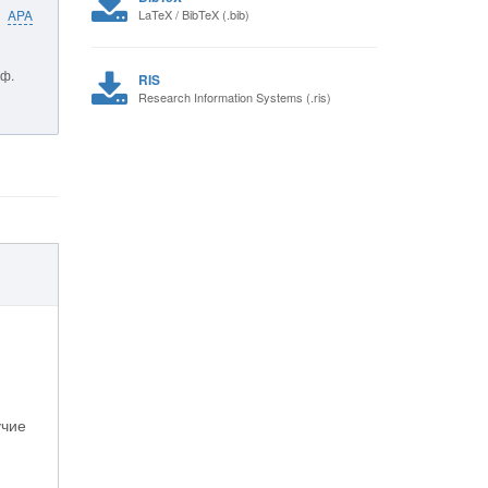
APA
LaTeX / BibTeX (.bib)
нф.
RIS
Research Information Systems (.ris)
учие