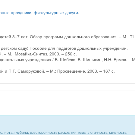
рные праздники
,
физкультурные досуги
.
 детей 3–7 лет: Обзор программ дошкольного образования. – М.: Т
в детском саду: Пособие для педагогов дошкольных учреждений,
 – М.: Мозайка-Синтез, 2000. – 256 с.
дошкольных учреждениях / В. Шебеко, В. Шишикин, Н.Н. Ермак. – М
ой и П.Г. Саморуковой. – М.: Просвещение, 2003. – 167 с.
олнота, глубина, всесторонность раскрытия темы, логичность, связность,