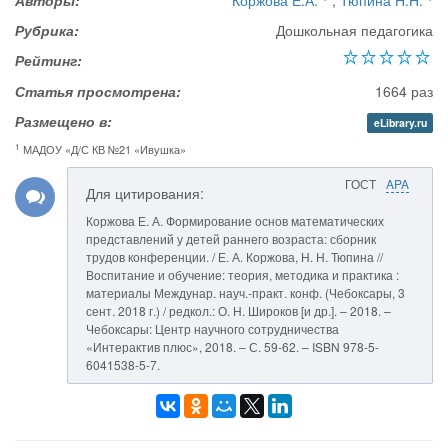
Авторы:
Коржова Е.А.
,
Тюпина Н.Н.
Рубрика:
Дошкольная педагогика
Рейтинг:
Статья просмотрена:
1664 раз
Размещено в:
eLibrary.ru
1
МАДОУ «Д/С КВ №21 «Ивушка»
ГОСТ
APA
Для цитирования:
Коржова Е. А. Формирование основ математических
представлений у детей раннего возраста: сборник
трудов конференции. / Е. А. Коржова, Н. Н. Тюпина //
Воспитание и обучение: теория, методика и практика :
материалы Междунар. науч.-практ. конф. (Чебоксары, 3
сент. 2018 г.) / редкол.: О. Н. Широков [и др.]. – 2018. –
Чебоксары: Центр научного сотрудничества
«Интерактив плюс», 2018. – С. 59-62. – ISBN 978-5-
6041538-5-7.