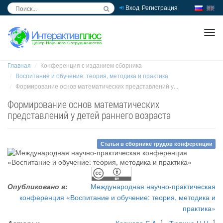
Вход
Регистрация
inc
ра
Главная
Конференция с изданием сборника
Воспитание и обучение: теория, методика и практика
Формирование основ математических представлений у...
Формирование основ математических
представлений у детей раннего возраста
Статья в сборнике трудов конференции
Опубликовано в:
Международная научно-практическая
конференция «Воспитание и обучение: теория, методика и
практика»
1
1