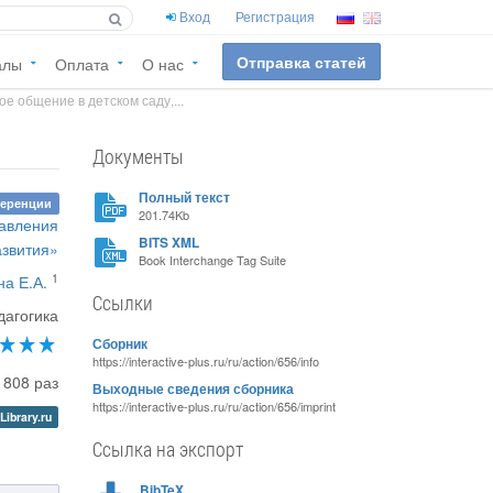
Вход
Регистрация
Отправка статей
алы
Оплата
О нас
 общение в детском саду,...
Документы
Полный текст
ференции
201.74Kb
равления
BITS XML
азвития»
Book Interchange Tag Suite
1
на Е.А.
Ссылки
дагогика
Сборник
https://interactive-plus.ru/ru/action/656/info
1808 раз
Выходные сведения сборника
https://interactive-plus.ru/ru/action/656/imprint
Library.ru
Ссылка на экспорт
BibTeX