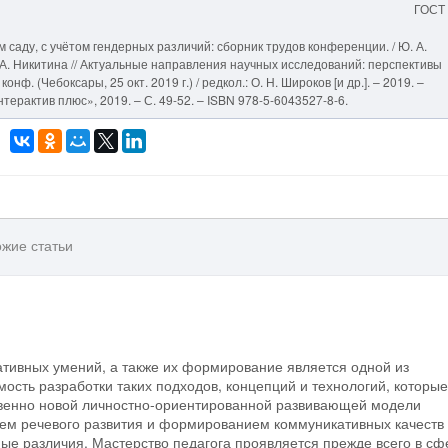
ГОСТ
саду, с учётом гендерных различий: сборник трудов конференции. / Ю. А.
. А. Никитина // Актуальные направления научных исследований: перспективы
нф. (Чебоксары, 25 окт. 2019 г.) / редкол.: О. Н. Широков [и др.]. – 2019. –
ерактив плюс», 2019. – С. 49-52. – ISBN 978-5-6043527-8-6.
жие статьи
тивных умений, а также их формирование является одной из
ость разработки таких подходов, концепций и технологий, которые
твенно новой личностно-ориентированной развивающей модели
ем речевого развития и формированием коммуникативных качеств
ые различия. Мастерство педагога проявляется прежде всего в сф