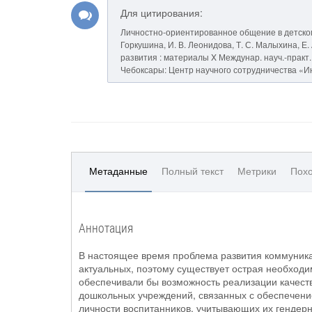
Для цитирования:
Личностно-ориентированное общение в детском 
Горкушина, И. В. Леонидова, Т. С. Малыхина, Е
развития : материалы X Междунар. науч.-практ. ко
Чебоксары: Центр научного сотрудничества «Инт
Метаданные
Полный текст
Метрики
Похо
Аннотация
В настоящее время проблема развития коммуника
актуальных, поэтому существует острая необходим
обеспечивали бы возможность реализации качес
дошкольных учреждений, связанных с обеспечени
личности воспитанников, учитывающих их гендерн