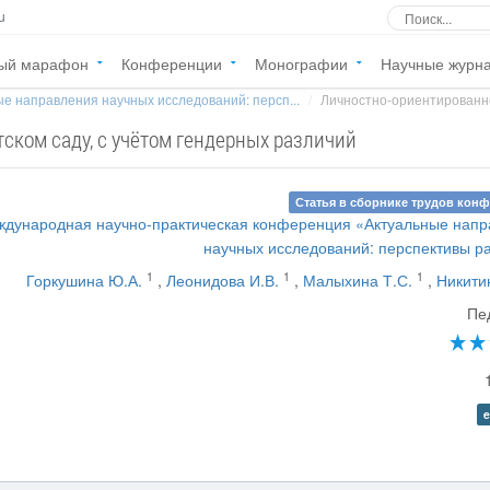
u
ый марафон
Конференции
Монографии
Научные журн
е направления научных исследований: персп...
Личностно-ориентированное
ском саду, с учётом гендерных различий
Статья в сборнике трудов кон
ждународная научно-практическая конференция «Актуальные нап
научных исследований: перспективы р
1
1
1
Горкушина Ю.А.
,
Леонидова И.В.
,
Малыхина Т.С.
,
Никити
Пе
e