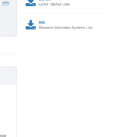
APA
LaTeX / BibTeX (.bib)
RIS
Research Information Systems (.ris)
ере