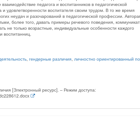
 взаимодействие педагога и воспитанников в педагогической
 и удовлетворенности воспитателя своим трудом. В то же время
ногих неудач и разочарований в педагогической профессии. Автор
етьми, более того, давать примеры речевого поведения, коммуника
ать не только возрастные, индивидуальные особенности каждого
 и воспитанниц.
деятельность
,
гендерные различия
,
личностно ориентированный п
личия [Электронный ресурс]. – Режим доступа:
2-dc228612.docx