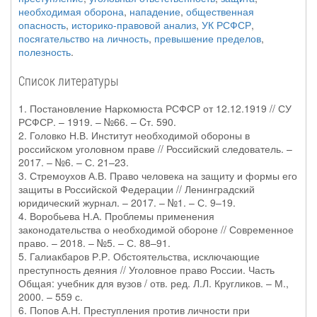
необходимая оборона
,
нападение
,
общественная
опасность
,
историко-правовой анализ
,
УК РСФСР
,
посягательство на личность
,
превышение пределов
,
полезность
.
Список литературы
1. Постановление Наркомюста РСФСР от 12.12.1919 // СУ
РСФСР. – 1919. – №66. – Cт. 590.
2. Головко Н.В. Институт необходимой обороны в
российском уголовном праве // Российский следователь. –
2017. – №6. – С. 21–23.
3. Стремоухов А.В. Право человека на защиту и формы его
защиты в Российской Федерации // Ленинградский
юридический журнал. – 2017. – №1. – С. 9–19.
4. Воробьева Н.А. Проблемы применения
законодательства о необходимой обороне // Современное
право. – 2018. – №5. – С. 88–91.
5. Галиакбаров Р.Р. Обстоятельства, исключающие
преступность деяния // Уголовное право России. Часть
Общая: учебник для вузов / отв. ред. Л.Л. Кругликов. – М.,
2000. – 559 с.
6. Попов А.Н. Преступления против личности при