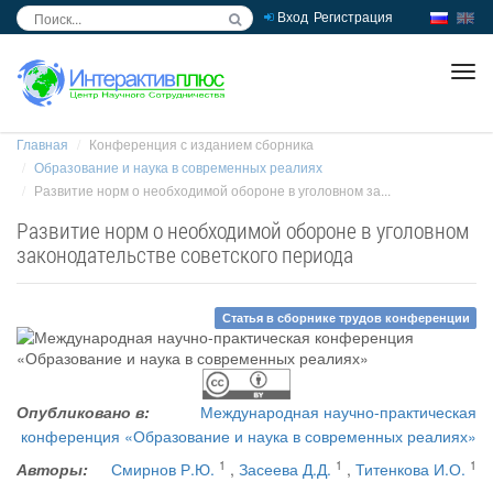
Вход
Регистрация
inc
ра
Главная
Конференция с изданием сборника
Образование и наука в современных реалиях
Развитие норм о необходимой обороне в уголовном за...
Развитие норм о необходимой обороне в уголовном
законодательстве советского периода
Статья в сборнике трудов конференции
Опубликовано в:
Международная научно-практическая
конференция «Образование и наука в современных реалиях»
1
1
1
Авторы:
Смирнов Р.Ю.
,
Засеева Д.Д.
,
Титенкова И.О.