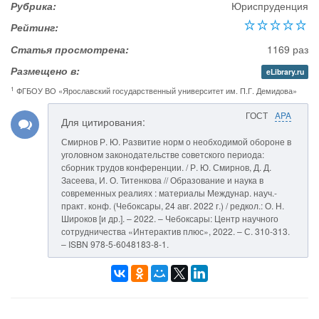
Рубрика:
Юриспруденция
Рейтинг:
Статья просмотрена:
1169 раз
Размещено в:
eLibrary.ru
1
ФГБОУ ВО «Ярославский государственный университет им. П.Г. Демидова»
ГОСТ
APA
Для цитирования:
Смирнов Р. Ю. Развитие норм о необходимой обороне в
уголовном законодательстве советского периода:
сборник трудов конференции. / Р. Ю. Смирнов, Д. Д.
Засеева, И. О. Титенкова // Образование и наука в
современных реалиях : материалы Междунар. науч.-
практ. конф. (Чебоксары, 24 авг. 2022 г.) / редкол.: О. Н.
Широков [и др.]. – 2022. – Чебоксары: Центр научного
сотрудничества «Интерактив плюс», 2022. – С. 310-313.
– ISBN 978-5-6048183-8-1.