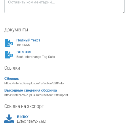
Документы
Полный текст
191.06Kb
BITS XML
Book Interchange Tag Suite
Ссылки
Сборник
https://interactive-plus.ru/ru/action/828/info
Выходные сведения сборника
https://interactive-plus.ru/ru/action/828/imprint
Ссылка на экспорт
BibTeX
LaTeX / BibTeX (.bib)