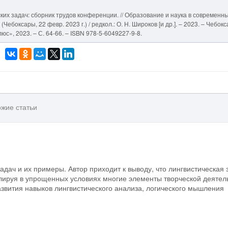
их задач: сборник трудов конференции. // Образование и наука в современн
Чебоксары, 22 февр. 2023 г.) / редкол.: О. Н. Широков [и др.]. – 2023. – Чебок
с», 2023. – С. 64-66. – ISBN 978-5-6049227-9-8.
жие статьи
адач и их примеры. Автор приходит к выводу, что лингвистическая 
ируя в упрощенных условиях многие элементы творческой деятел
звития навыков лингвистического анализа, логического мышления