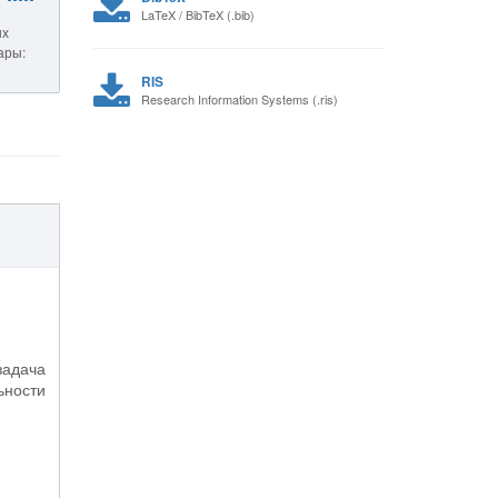
LaTeX / BibTeX (.bib)
ых
сары:
RIS
Research Information Systems (.ris)
задача
ьности