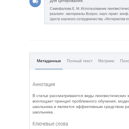
Для цитирования:
Самофалова Е. М. Использование лингвистическ
реалиях : материалы Всерос. науч.-практ. конф. (
Центр научного сотрудничества «Интерактив плю
Метаданные
Полный текст
Метрики
Похо
Аннотация
В статье рассматриваются виды лингвистических з
воплощает принцип проблемного обучения, модел
школьника и является эффективным средством ра
школьника.
Ключевые слова