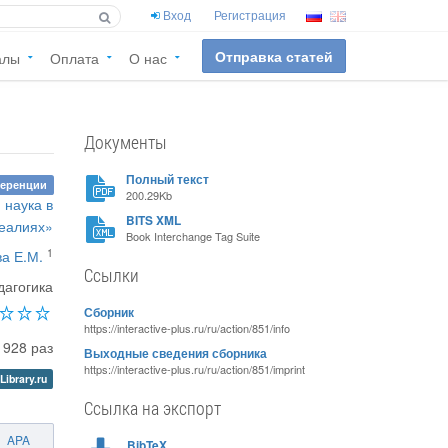
Вход
Регистрация
Отправка статей
алы
Оплата
О нас
Документы
Полный текст
ференции
200.29Kb
 наука в
BITS XML
еалиях»
Book Interchange Tag Suite
1
а Е.М.
Ссылки
дагогика
Сборник
https://interactive-plus.ru/ru/action/851/info
928 раз
Выходные сведения сборника
https://interactive-plus.ru/ru/action/851/imprint
Library.ru
Ссылка на экспорт
APA
BibTeX