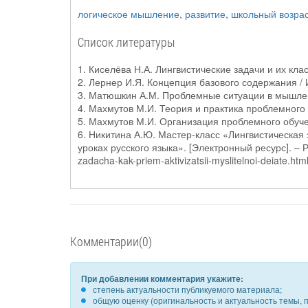
логическое мышление
,
развитие
,
школьный возра
Список литературы
1. Киселёва Н.А. Лингвистические задачи и их кла
2. Лернер И.Я. Концепция базового содержания / И
3. Матюшкин А.М. Проблемные ситуации в мышлени
4. Махмутов М.И. Теория и практика проблемного 
5. Махмутов М.И. Организация проблемного обучен
6. Никитина А.Ю. Мастер-класс «Лингвистическая
уроках русского языка». [Электронный ресурс]. – Реж
zadacha-kak-priem-aktivizatsii-myslitelnoi-deiate.h
Комментарии(0)
При добавлении комментария укажите:
степень актуальности публикуемого материала;
общую оценку (оригинальность и актуальность темы, п