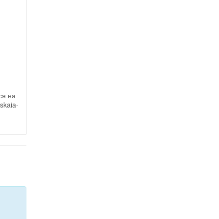
ся на
skaia-