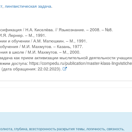
ст
,
лингвистическая задача
.
ссификация / Н.А. Киселёва. // Языкознание. – 2008. – №8.
.Я. Лернер. – М., 1991.
и и обучении / А.М. Матюшкин. – М., 1991.
обучения / М.И. Махмутов. – Казань, 1977.
ия в школе / М.И. Махмутов. – М., 2000.
 задача как прием активизации мыслительной деятельности учащих
им доступа: https://compedu.ru/publication/master-klass-lingvistiche
tml (дата обращения: 22.02.2023).
олнота, глубина, всесторонность раскрытия темы, логичность, связность,