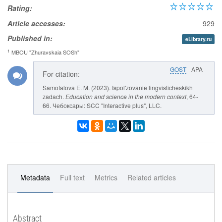
Rating:
Article accesses:
929
Published in:
eLibrary.ru
1
MBOU "Zhuravskaia SOSh"
GOST
APA
For citation:
Samofalova E. M. (2023). Ispol'zovanie lingvisticheskikh
zadach.
Education and science in the modern context
, 64-
66. Чебоксары: SCC "Interactive plus", LLC.
Metadata
Full text
Metrics
Related articles
Abstract