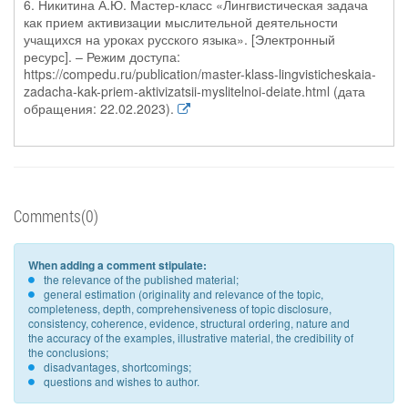
6. Никитина А.Ю. Мастер-класс «Лингвистическая задача
как прием активизации мыслительной деятельности
учащихся на уроках русского языка». [Электронный
ресурс]. – Режим доступа:
https://compedu.ru/publication/master-klass-lingvisticheskaia-
zadacha-kak-priem-aktivizatsii-myslitelnoi-deiate.html (дата
обращения: 22.02.2023).
Comments(0)
When adding a comment stipulate:
the relevance of the published material;
general estimation (originality and relevance of the topic,
completeness, depth, comprehensiveness of topic disclosure,
consistency, coherence, evidence, structural ordering, nature and
the accuracy of the examples, illustrative material, the credibility of
the conclusions;
disadvantages, shortcomings;
questions and wishes to author.