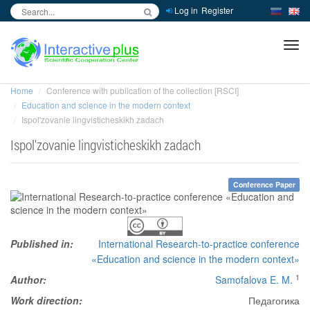
Log in
Register
inc
ра
Home
Conference with publication of the collection [RSCI]
Education and science in the modern context
Ispol'zovanie lingvisticheskikh zadach
Ispol'zovanie lingvisticheskikh zadach
Conference Paper
Published in:
International Research-to-practice conference
«Education and science in the modern context»
1
Author:
Samofalova E. M.
Work direction:
Педагогика