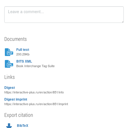
Documents
Full text
200.29Kb
BITS XML
Book Interchange Tag Suite
Links
Digest
https://interactive-plus.ru/en/action/851/info
Digest imprint
https://interactive-plus.ru/en/action/851/imprint
Export citation
BibTeX