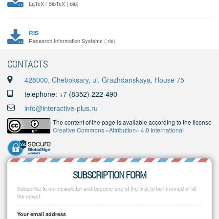
LaTeX / BibTeX (.bib)
RIS
Research Information Systems (.ris)
CONTACTS
428000, Cheboksary, ul. Grazhdanskaya, House 75
telephone: +7 (8352) 222-490
info@interactive-plus.ru
The content of the page is available according to the license
Creative Commons «Attribution» 4.0 International
SUBSCRIPTION FORM
Subscribe to our newsletter and become one of the first to be informed of all
the news!
Your email address