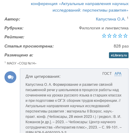
конференция «Актуальные направления научных
исследований: перспективы развития»
1
Автор:
Капустина О.А.
Рубрика:
Филология и лингвистика
Рейтинг:
Статья просмотрена:
828 раз
Размещено в:
eLibrary.ru
1
МАОУ «СОШ №14»
ГОСТ
APA
Для цитирования:
Капустина О. А. Формирование и развитие связной
письменной речи у школьников в процессе работы над
сочинением на уроках русского языка в старших классах
и при подготовке к ОГЭ: сборник трудов конференции. //
Актуальные направления научных исследований:
перспективы развития : материалы II Всерос. науч.-
практ. конф. (Чебоксары, 28 июня 2023 г.) / редкол.: В. И.
Кожанов [и др.]. – 2023. – Чебоксары: Центр научного
сотрудничества «Интерактив плюс», 2023. – С. 99-101. –
ISBN 978-5-6050203-3-2.