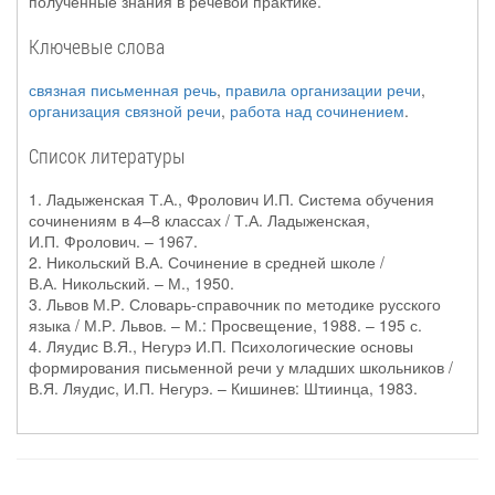
полученные знания в речевой практике.
Ключевые слова
связная письменная речь
,
правила организации речи
,
организация связной речи
,
работа над сочинением
.
Список литературы
1. Ладыженская Т.А., Фролович И.П. Система обучения
сочинениям в 4–8 классах / Т.А. Ладыженская,
И.П. Фролович. – 1967.
2. Никольский В.А. Сочинение в средней школе /
В.А. Никольский. – М., 1950.
3. Львов М.Р. Словарь-справочник по методике русского
языка / М.Р. Львов. – М.: Просвещение, 1988. – 195 с.
4. Ляудис В.Я., Негурэ И.П. Психологические основы
формирования письменной речи у младших школьников /
В.Я. Ляудис, И.П. Негурэ. – Кишинев: Штиинца, 1983.