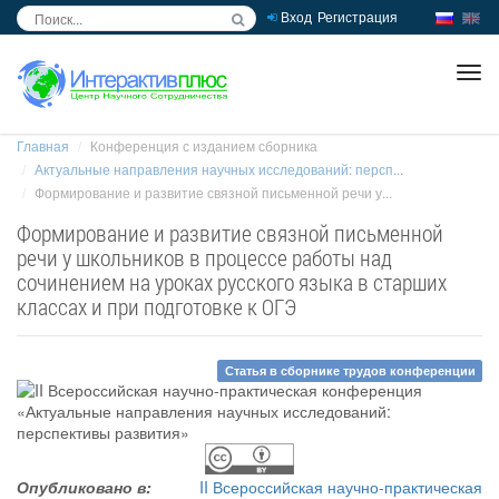
Вход
Регистрация
inc
ра
Главная
Конференция с изданием сборника
Актуальные направления научных исследований: персп...
Формирование и развитие связной письменной речи у...
Формирование и развитие связной письменной
речи у школьников в процессе работы над
сочинением на уроках русского языка в старших
классах и при подготовке к ОГЭ
Статья в сборнике трудов конференции
Опубликовано в:
II Всероссийская научно-практическая