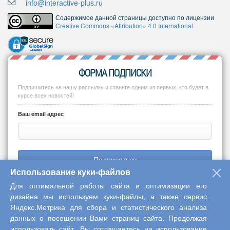
info@interactive-plus.ru
Содержимое данной страницы доступно по лицензии
Creative Commons «Attribution» 4.0 International
ФОРМА ПОДПИСКИ
Подпишитесь на нашу рассылку и станьте одним из первых, кто будет в
курсе всех новостей!
Ваш email адрес
Подписаться
Использование куки-файлов
Для оптимальной работы сайта и оптимизации его
дизайна мы используем куки-файлы, а также сервис
Яндекс.Метрика для сбора и статистического анализа
Copyright © 2013-2026 Центр научного сотрудничества «Интерактив
данных о посещении Вами страниц сайта. Продолжая
плюс»
использовать сайт, Вы соглашаетесь на использование