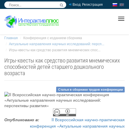
Вход
Регистрация
inc
ра
Главная
Конференция с изданием сборника
Актуальные направления научных исследований: персп...
Игры-квесты как средство развития мнемических спос...
Игры-квесты как средство развития мнемических
способностей детей старшего дошкольного
возраста
Статья в сборнике трудов конференции
Опубликовано в:
II Всероссийская научно-практическая
конференция «Актуальные направления научных