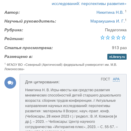
исследований: перспективы развития»
1
Автор:
Никитина Н.В.
1
Научный руководитель:
Маракушина И. Г.
Рубрика:
Педагогика
Рейтинг:
Статья просмотрена:
913 раз
Размещено в:
eLibrary.ru
1
ФГАОУ ВО «Северный (Арктический) федеральный университет им. М.В.
Ломоносова»
ГОСТ
APA
Для цитирования:
Никитина Н. В. Игры-квесты как средство развития
мнемических способностей детей старшего дошкольного
возраста: сборник трудов конференции. // Актуальные
направления научных исследований: перспективы
развития : материалы II Всерос. науч.-практ. конф.
(Чебоксары, 28 июня 2023 г.) / редкол.: В. И. Кожанов [и
др.]. – 2023. – Чебоксары: Центр научного
сотрудничества «Интерактив плюс», 2023. – С. 55-57. –