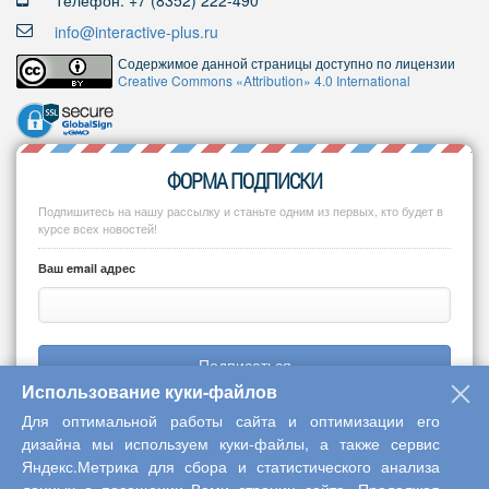
Телефон: +7 (8352) 222-490
info@interactive-plus.ru
Содержимое данной страницы доступно по лицензии
Creative Commons «Attribution» 4.0 International
ФОРМА ПОДПИСКИ
Подпишитесь на нашу рассылку и станьте одним из первых, кто будет в
курсе всех новостей!
Ваш email адрес
Подписаться
Использование куки-файлов
Для оптимальной работы сайта и оптимизации его
дизайна мы используем куки-файлы, а также сервис
Яндекс.Метрика для сбора и статистического анализа
Copyright © 2013-2026 Центр научного сотрудничества «Интерактив