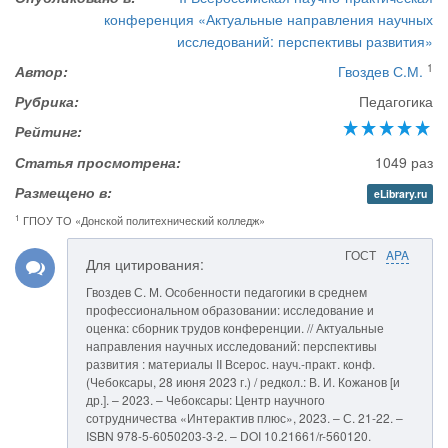
конференция «Актуальные направления научных
исследований: перспективы развития»
1
Автор:
Гвоздев С.М.
Рубрика:
Педагогика
Рейтинг:
Статья просмотрена:
1049 раз
Размещено в:
eLibrary.ru
1
ГПОУ ТО «Донской политехнический колледж»
ГОСТ
APA
Для цитирования:
Гвоздев С. М. Особенности педагогики в среднем
профессиональном образовании: исследование и
оценка: сборник трудов конференции. // Актуальные
направления научных исследований: перспективы
развития : материалы II Всерос. науч.-практ. конф.
(Чебоксары, 28 июня 2023 г.) / редкол.: В. И. Кожанов [и
др.]. – 2023. – Чебоксары: Центр научного
сотрудничества «Интерактив плюс», 2023. – С. 21-22. –
ISBN 978-5-6050203-3-2. – DOI 10.21661/r-560120.