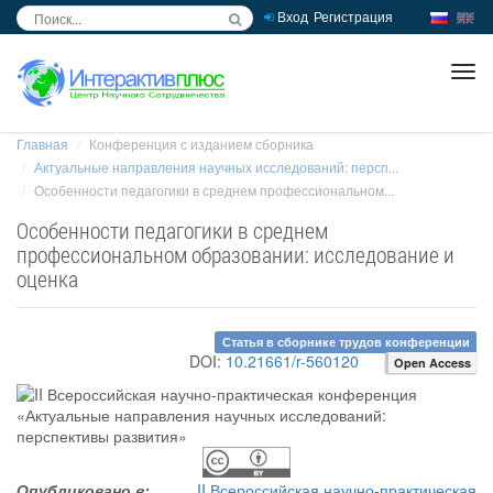
Вход
Регистрация
inc
ра
Главная
Конференция с изданием сборника
Актуальные направления научных исследований: персп...
Особенности педагогики в среднем профессиональном...
Особенности педагогики в среднем
профессиональном образовании: исследование и
оценка
Статья в сборнике трудов конференции
DOI:
10.21661/r-560120
Open Access
Опубликовано в:
II Всероссийская научно-практическая