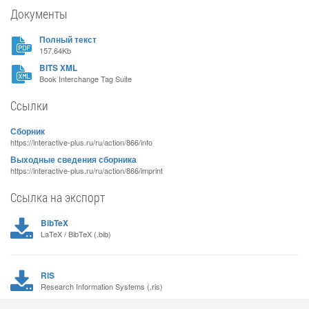
Документы
Полный текст
157.64Kb
BITS XML
Book Interchange Tag Suite
Ссылки
Сборник
https://interactive-plus.ru/ru/action/866/info
Выходные сведения сборника
https://interactive-plus.ru/ru/action/866/imprint
Ссылка на экспорт
BibTeX
LaTeX / BibTeX (.bib)
RIS
Research Information Systems (.ris)