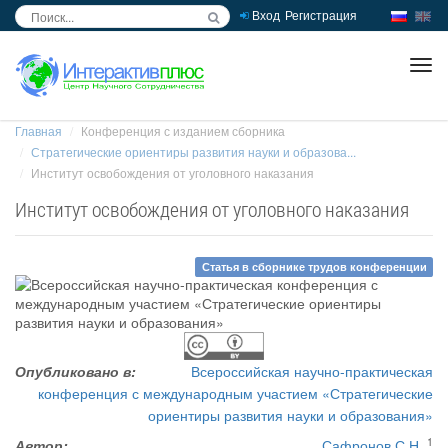
Вход
Регистрация
inc
ра
Главная
Конференция с изданием сборника
Стратегические ориентиры развития науки и образова...
Институт освобождения от уголовного наказания
Институт освобождения от уголовного наказания
Статья в сборнике трудов конференции
Опубликовано в:
Всероссийская научно-практическая
конференция с международным участием «Стратегические
ориентиры развития науки и образования»
1
Автор:
Сафронов С.Н.