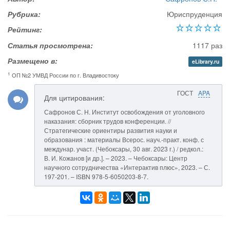
Рубрика:
Юриспруденция
Рейтинг:
Статья просмотрена:
1117 раз
Размещено в:
eLibrary.ru
1
ОП №2 УМВД России по г. Владивостоку
ГОСТ
APA
Для цитирования:
Сафронов С. Н. Институт освобождения от уголовного
наказания: сборник трудов конференции. //
Стратегические ориентиры развития науки и
образования : материалы Всерос. науч.-практ. конф. с
междунар. участ. (Чебоксары, 30 авг. 2023 г.) / редкол.:
В. И. Кожанов [и др.]. – 2023. – Чебоксары: Центр
научного сотрудничества «Интерактив плюс», 2023. – С.
197-201. – ISBN 978-5-6050203-8-7.