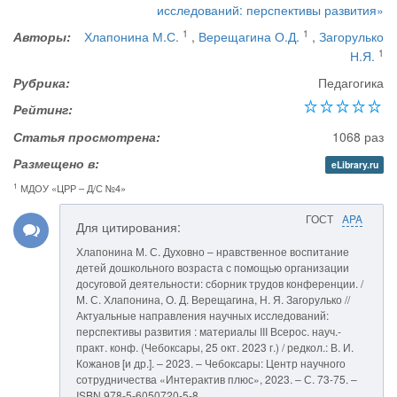
исследований: перспективы развития»
1
1
Авторы:
Хлапонина М.С.
,
Верещагина О.Д.
,
Загорулько
1
Н.Я.
Рубрика:
Педагогика
Рейтинг:
Статья просмотрена:
1068 раз
Размещено в:
eLibrary.ru
1
МДОУ «ЦРР – Д/С №4»
ГОСТ
APA
Для цитирования:
Хлапонина М. С. Духовно – нравственное воспитание
детей дошкольного возраста с помощью организации
досуговой деятельности: сборник трудов конференции. /
М. С. Хлапонина, О. Д. Верещагина, Н. Я. Загорулько //
Актуальные направления научных исследований:
перспективы развития : материалы III Всерос. науч.-
практ. конф. (Чебоксары, 25 окт. 2023 г.) / редкол.: В. И.
Кожанов [и др.]. – 2023. – Чебоксары: Центр научного
сотрудничества «Интерактив плюс», 2023. – С. 73-75. –
ISBN 978-5-6050720-5-8.