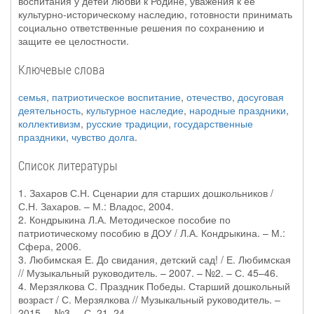
воспитания у детей любви к Родине, уважения к ее
культурно-историческому наследию, готовности принимать
социально ответственные решения по сохранению и
защите ее целостности.
Ключевые слова
семья
,
патриотическое воспитание
,
отечество
,
досуговая
деятельность
,
культурное наследие
,
народные праздники
,
коллективизм
,
русские традиции
,
государственные
праздники
,
чувство долга
.
Список литературы
1. Захаров С.Н. Сценарии для старших дошкольников /
С.Н. Захаров. – М.: Владос, 2004.
2. Кондрыкина Л.А. Методическое пособие по
патриотическому пособию в ДОУ / Л.А. Кондрыкина. – М.:
Сфера, 2006.
3. Любимская Е. До свидания, детский сад! / Е. Любимская
// Музыкальный руководитель. – 2007. – №2. – С. 45–46.
4. Мерзялкова С. Праздник Победы. Старший дошкольный
возраст / С. Мерзялкова // Музыкальный руководитель. –
2015. – №3. – С. 21–24.