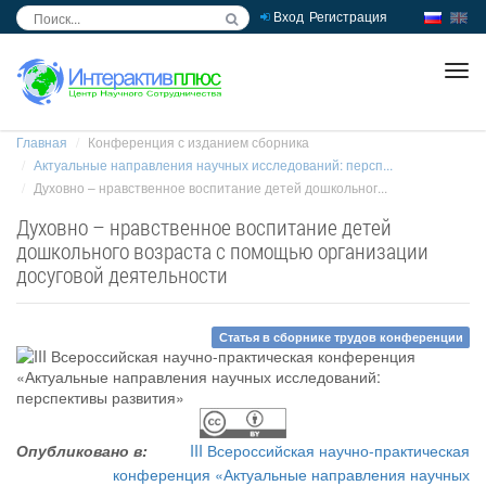
Вход
Регистрация
inc
ра
Главная
Конференция с изданием сборника
Актуальные направления научных исследований: персп...
Духовно – нравственное воспитание детей дошкольног...
Духовно – нравственное воспитание детей
дошкольного возраста с помощью организации
досуговой деятельности
Статья в сборнике трудов конференции
Опубликовано в:
III Всероссийская научно-практическая
конференция «Актуальные направления научных