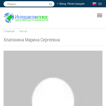
Вход
Регистрация
inc
ра
Главная
Автор
Хлапонина Марина Сергеевна