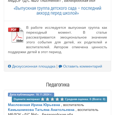
МБДОУ «Д/С №20 «Аистенок»
, Белгородская обл
«Выпускная группа детского сада – последний
аккорд перед школой»
В работе исследуется выпускная группа как
переходный момент. В статье
рассматривается эмоциональное значение
этого события для детей, их родителей и
воспитателей. Автором отмечена ценность
поддержки детей в этот период.
Дискуссионная площадка
|
Оставить комментарий
Педагогика
Дата публикации: 18.11.2024 г.
Оцените материал 
Средняя оценка: 0 (Всего: 0)
Масловская Ирина Юрьевна
, воспитатель
Камышникова Татьяна Анатольевна
, воспитатель
МБДОУ «Д/С №4»
, Белгородская обл