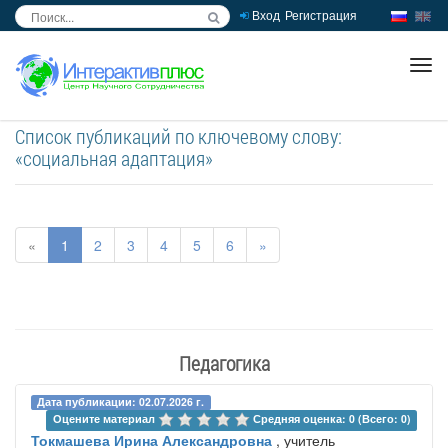
Вход
Регистрация
inc
ра
Список публикаций по ключевому слову:
«социальная адаптация»
«
1
2
3
4
5
6
»
Педагогика
Дата публикации: 02.07.2026 г.
Оцените материал 
Средняя оценка: 0 (Всего: 0)
Токмашева Ирина Александровна
, учитель