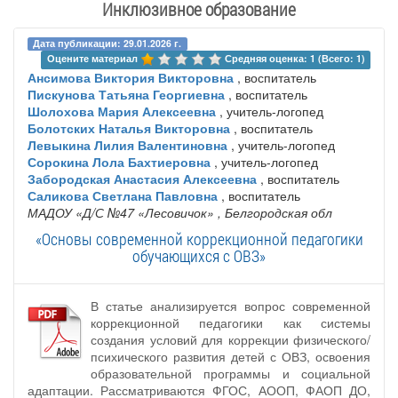
Инклюзивное образование
Дата публикации: 29.01.2026 г.
Оцените материал 
Средняя оценка: 1 (Всего: 1)
Ансимова Виктория Викторовна
, воспитатель
Пискунова Татьяна Георгиевна
, воспитатель
Шолохова Мария Алексеевна
, учитель-логопед
Болотских Наталья Викторовна
, воспитатель
Левыкина Лилия Валентиновна
, учитель-логопед
Сорокина Лола Бахтиеровна
, учитель-логопед
Забородская Анастасия Алексеевна
, воспитатель
Саликова Светлана Павловна
, воспитатель
МАДОУ «Д/С №47 «Лесовичок»
, Белгородская обл
«Основы современной коррекционной педагогики
обучающихся с ОВЗ»
В статье анализируется вопрос современной
коррекционной педагогики как системы
создания условий для коррекции физического/
психического развития детей с ОВЗ, освоения
образовательной программы и социальной
адаптации. Рассматриваются ФГОС, АООП, ФАОП ДО,