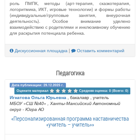
роль ПМПК, методы (арт-терапия, сказкотерапия,
логоритмика, ИКТ, игровые технологии) и формы работы
(индивидуальные/групповые занятия, внеурочная
деятельность). Особое внимание уделено
взаимодействию с родителями и инклюзивному обучению
для раскрытия потенциала ребенка.
Дискуссионная площадка
|
Оставить комментарий
Педагогика
Дата публикации: 29.12.2025 г.
Оцените материал 
Средняя оценка: 0 (Всего: 0)
Игнатова Ольга Юрьевна
, бакалавр , учитель
МБОУ «СШ №40»
, Ханты-Мансийский Автономный
округ - Югра АО
«Персонализированная программа наставничества
«учитель – учитель»»