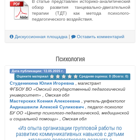
В статье представлен историко-аналитический
обзор развития танцевально-двигательной
терапии (ТДТ) как метода психолого-
педагогического воздействия.
Дискуссионная площадка
|
Оставить комментарий
Психология
Дата публикации: 12.05.2025 г.
Оцените материал 
Средняя оценка: 0 (Всего: 0)
Студеникина Юлия Игоревна
, магистрант
ФГБОУ ВО «Омский государственный педагогический
университет»
, Омская обл
Мастерских Ксения Алексеевна
, учитель-дефектолог
Андиашвили Алексей Суликович
, педагог-психолог
БУ ОО «Центр психолого-педагогической, медицинской
и социальной помощи»
, Омская обл
«Из опыта организации групповой работы по
развитию коммуникативных навыков с детьми
младшего подросткового возраста с