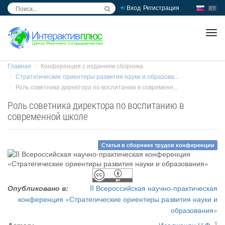
Вход
Регистрация
inc
ра
Главная
Конференция с изданием сборника
Стратегические ориентиры развития науки и образова...
Роль советника директора по воспитанию в современн...
Роль советника директора по воспитанию в
современной школе
Статья в сборнике трудов конференции
Опубликовано в:
II Всероссийская научно-практическая
конференция «Стратегические ориентиры развития науки и
образования»
1