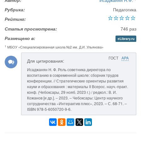
Автор:
Исаджанян Н.Ф.
Рубрика:
Педагогика
Рейтинг:
Статья просмотрена:
746 раз
Размещено в:
eLibrary.ru
1
МБОУ «Специализированная школа №2 им. Д.И. Ульянова»
ГОСТ
APA
Для цитирования:
Исаджанян Н. Ф. Роль советника директора по
воспитанию в современной школе: сборник трудов
конференции. // Стратегические ориентиры развития
науки и образования : материалы II Всерос. науч.-практ.
конф. (Чебоксары, 29 нояб. 2023 г.) / редкол.: В. И.
Кожанов [и др.]. – 2023. – Чебоксары: Центр научного
сотрудничества «Интерактив плюс», 2023. – С. 68-71. –
ISBN 978-5-6050720-9-6.