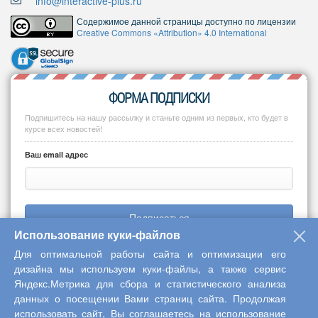
info@interactive-plus.ru
Содержимое данной страницы доступно по лицензии
Creative Commons «Attribution» 4.0 International
ФОРМА ПОДПИСКИ
Подпишитесь на нашу рассылку и станьте одним из первых, кто будет в
курсе всех новостей!
Ваш email адрес
Подписаться
Использование куки-файлов
Для оптимальной работы сайта и оптимизации его
дизайна мы используем куки-файлы, а также сервис
Яндекс.Метрика для сбора и статистического анализа
Copyright © 2013-2026 Центр научного сотрудничества «Интерактив
данных о посещении Вами страниц сайта. Продолжая
плюс»
использовать сайт, Вы соглашаетесь на использование