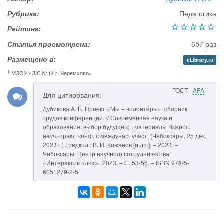
Рубрика:
Педагогика
Рейтинг:
Статья просмотрена:
657 раз
Размещено в:
eLibrary.ru
1
МДОУ «Д/С №14 г. Черемхово»
ГОСТ
APA
Для цитирования:
Дубикова А. Б. Проект «Мы – волонтёры»: сборник
трудов конференции. // Современная наука и
образование: выбор будущего : материалы Всерос.
науч.-практ. конф. с междунар. участ. (Чебоксары, 25 дек.
2023 г.) / редкол.: В. И. Кожанов [и др.]. – 2023. –
Чебоксары: Центр научного сотрудничества
«Интерактив плюс», 2023. – С. 53-56. – ISBN 978-5-
6051279-2-5.