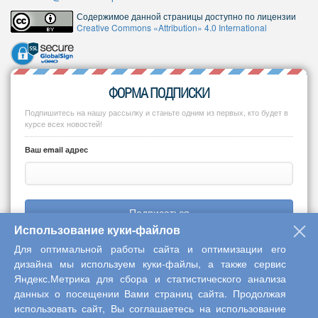
Содержимое данной страницы доступно по лицензии
Creative Commons «Attribution» 4.0 International
ФОРМА ПОДПИСКИ
Подпишитесь на нашу рассылку и станьте одним из первых, кто будет в
курсе всех новостей!
Ваш email адрес
Подписаться
Использование куки-файлов
Для оптимальной работы сайта и оптимизации его
дизайна мы используем куки-файлы, а также сервис
Яндекс.Метрика для сбора и статистического анализа
Copyright © 2013-2026 Центр научного сотрудничества «Интерактив
данных о посещении Вами страниц сайта. Продолжая
плюс»
использовать сайт, Вы соглашаетесь на использование