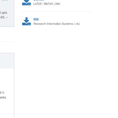
LaTeX / BibTeX (.bib)
 дек.
-65. –
RIS
Research Information Systems (.ris)
в с
ниях