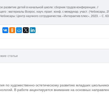
ое развитие детей в начальной школе: сборник трудов конференции. //
го : материалы Всерос. науч.-практ. конф. с междунар. участ. (Чебоксары, 25
3. – Чебоксары: Центр научного сотрудничества «Интерактив плюс», 2023. – С. 63
жие статьи
тия по художественно-эстетическому развитию младших школьнико
нологий. В работе акцентируется внимание на основных направле