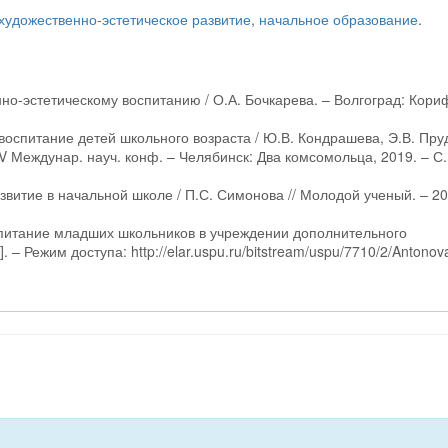
художественно-эстетическое развитие
,
начальное образование
.
но-эстетическому воспитанию / О.А. Бочкарева. – Волгоград: Кори
воспитание детей школьного возраста / Ю.В. Кондрашева, Э.В. Пру
IV Междунар. науч. конф. – Челябинск: Два комсомольца, 2019. – С.
звитие в начальной школе / П.С. Симонова // Молодой ученый. – 20
спитание младших школьников в учреждении дополнительного
 – Режим доступа: http://elar.uspu.ru/bitstream/uspu/7710/2/Antonov