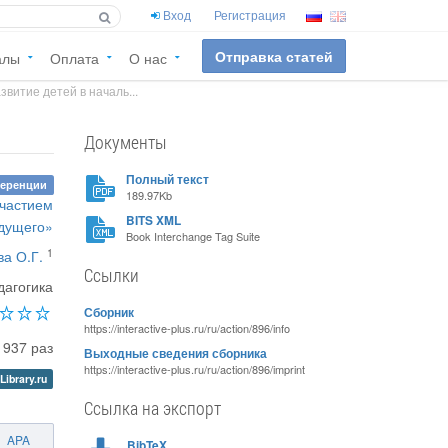
Вход
Регистрация
Отправка статей
алы
Оплата
О нас
витие детей в началь...
Документы
Полный текст
ференции
189.97Kb
участием
BITS XML
удущего»
Book Interchange Tag Suite
1
ва О.Г.
Ссылки
дагогика
Сборник
https://interactive-plus.ru/ru/action/896/info
937 раз
Выходные сведения сборника
https://interactive-plus.ru/ru/action/896/imprint
Library.ru
Ссылка на экспорт
APA
BibTeX