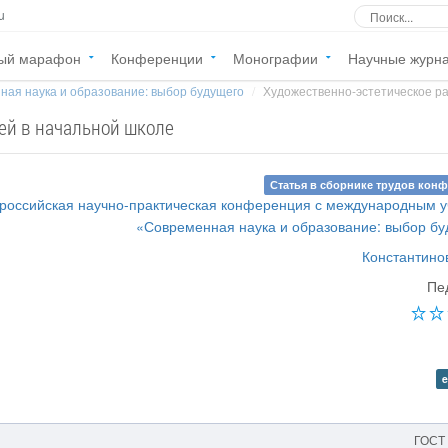
u
ый марафон
Конференции
Монографии
Научные журн
ная наука и образование: выбор будущего
Художественно-эстетическое раз
ей в начальной школе
Статья в сборнике трудов кон
российская научно-практическая конференция с международным 
«Современная наука и образование: выбор б
Константино
Пе
e
ГОСТ