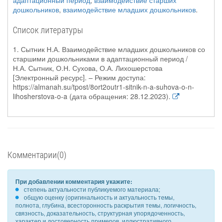
адаптационный период
,
взаимодействие старших
дошкольников
,
взаимодействие младших дошкольников
.
Список литературы
1. Сытник Н.А. Взаимодействие младших дошкольников со
старшими дошкольниками в адаптационный период /
Н.А. Сытник, О.Н. Сухова, О.А. Лихошерстова
[Электронный ресурс]. – Режим доступа:
https://almanah.su/tpost/8ort2outr1-sitnik-n-a-suhova-o-n-
lihosherstova-o-a (дата обращения: 28.12.2023).
Комментарии(0)
При добавлении комментария укажите:
степень актуальности публикуемого материала;
общую оценку (оригинальность и актуальность темы,
полнота, глубина, всесторонность раскрытия темы, логичность,
связность, доказательность, структурная упорядоченность,
характер и достоверность примеров, иллюстративного