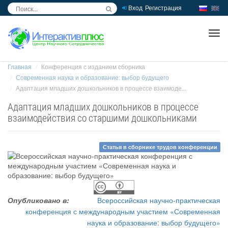
Вход
Регистрация
inc
ра
Главная
Конференция с изданием сборника
Современная наука и образование: выбор будущего
Адаптация младших дошкольников в процессе взаимоде...
Адаптация младших дошкольников в процессе
взаимодействия со старшими дошкольниками
Статья в сборнике трудов конференции
Опубликовано в:
Всероссийская научно-практическая
конференция с международным участием «Современная
наука и образование: выбор будущего»