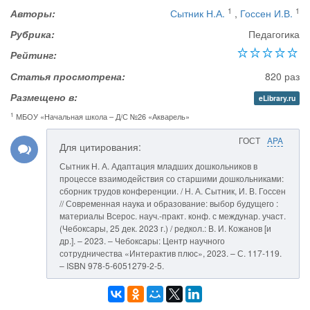
1
1
Авторы:
Сытник Н.А.
,
Госсен И.В.
Рубрика:
Педагогика
Рейтинг:
Статья просмотрена:
820 раз
Размещено в:
eLibrary.ru
1
МБОУ «Начальная школа – Д/С №26 «Акварель»
ГОСТ
APA
Для цитирования:
Сытник Н. А. Адаптация младших дошкольников в
процессе взаимодействия со старшими дошкольниками:
сборник трудов конференции. / Н. А. Сытник, И. В. Госсен
// Современная наука и образование: выбор будущего :
материалы Всерос. науч.-практ. конф. с междунар. участ.
(Чебоксары, 25 дек. 2023 г.) / редкол.: В. И. Кожанов [и
др.]. – 2023. – Чебоксары: Центр научного
сотрудничества «Интерактив плюс», 2023. – С. 117-119.
– ISBN 978-5-6051279-2-5.