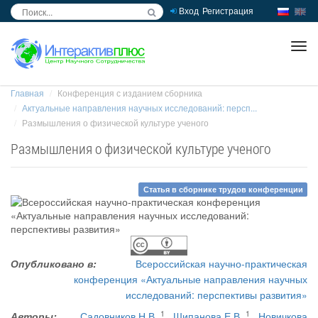
Вход
Регистрация
inc
ра
Главная
Конференция с изданием сборника
Актуальные направления научных исследований: персп...
Размышления о физической культуре ученого
Размышления о физической культуре ученого
Статья в сборнике трудов конференции
Опубликовано в:
Всероссийская научно-практическая
конференция «Актуальные направления научных
исследований: перспективы развития»
1
1
Авторы:
Садовников Н.В.
,
Шипанова Е.В.
,
Новичкова