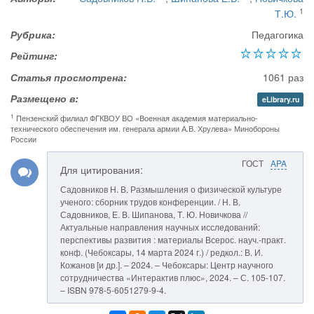
1
Т.Ю.
Рубрика:
Педагогика
Рейтинг:
Статья просмотрена:
1061 раз
Размещено в:
eLibrary.ru
1
Пензенский филиал ФГКВОУ ВО «Военная академия материально-
технического обеспечения им. генерала армии А.В. Хрулева» Минобороны
России
ГОСТ
APA
Для цитирования:
Садовников Н. В. Размышления о физической культуре
ученого: сборник трудов конференции. / Н. В.
Садовников, Е. В. Шипанова, Т. Ю. Новичкова //
Актуальные направления научных исследований:
перспективы развития : материалы Всерос. науч.-практ.
конф. (Чебоксары, 14 марта 2024 г.) / редкол.: В. И.
Кожанов [и др.]. – 2024. – Чебоксары: Центр научного
сотрудничества «Интерактив плюс», 2024. – С. 105-107.
– ISBN 978-5-6051279-9-4.