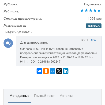
Рубрика:
Педагогика
Рейтинг:
Статья просмотрена:
1056 раз
Размещено в:
eLibrary.ru
1
МАДОУ «Д/С КВ №11»
ГОСТ
APA
Для цитирования:
Ялалова И. Ф. Новые пути совершенствования
профессиональных компетенций учителя-дефектолога //
Интерактивная наука. – 2024. – С. 30-32. – ISSN 2414-
9411. – DOI 10.21661/r-562247.
Метаданные
Полный текст
Метрики