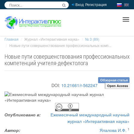
Вход
Регистрация
inc
ра
Главная
Журнал «Интерактивная наука»
№ 3 (89)
Новые пути совершенствования профессиональных комп...
Новые пути совершенствования профессиональных
компетенций учителя-дефектолога
Обзорная статья
DOI:
10.21661/r-562247
Open Access
Опубликовано в:
Ежемесячный международный научный
журнал «Интерактивная наука»
1
Автор:
Ялалова И.Ф.