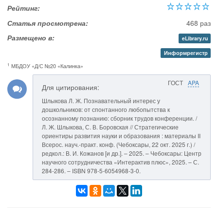
Рейтинг:
Статья просмотрена:
468 раз
Размещено в:
eLibrary.ru
Информрегистр
1
МБДОУ «Д/С №20 «Калинка»
ГОСТ
APA
Для цитирования:
Шлыкова Л. Ж. Познавательный интерес у
дошкольников: от спонтанного любопытства к
осознанному познанию: сборник трудов конференции. /
Л. Ж. Шлыкова, С. В. Боровская // Стратегические
ориентиры развития науки и образования : материалы II
Всерос. науч.-практ. конф. (Чебоксары, 22 окт. 2025 г.) /
редкол.: В. И. Кожанов [и др.]. – 2025. – Чебоксары: Центр
научного сотрудничества «Интерактив плюс», 2025. – С.
284-286. – ISBN 978-5-6054968-3-0.