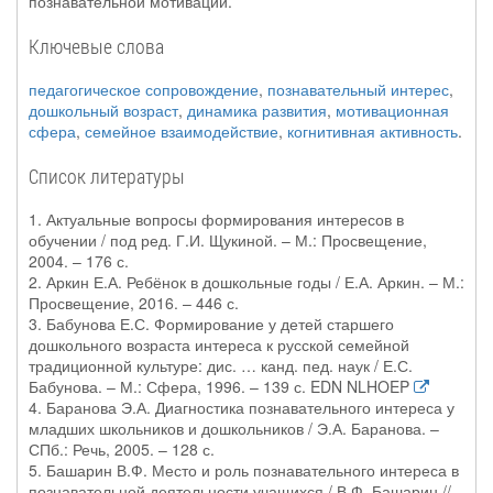
познавательной мотивации.
Ключевые слова
педагогическое сопровождение
,
познавательный интерес
,
дошкольный возраст
,
динамика развития
,
мотивационная
сфера
,
семейное взаимодействие
,
когнитивная активность
.
Список литературы
1. Актуальные вопросы формирования интересов в
обучении / под ред. Г.И. Щукиной. – М.: Просвещение,
2004. – 176 с.
2. Аркин Е.А. Ребёнок в дошкольные годы / Е.А. Аркин. – М.:
Просвещение, 2016. – 446 с.
3. Бабунова Е.С. Формирование у детей старшего
дошкольного возраста интереса к русской семейной
традиционной культуре: дис. … канд. пед. наук / Е.С.
Бабунова. – М.: Сфера, 1996. – 139 с. EDN NLHOEP
4. Баранова Э.А. Диагностика познавательного интереса у
младших школьников и дошкольников / Э.А. Баранова. –
СПб.: Речь, 2005. – 128 с.
5. Башарин В.Ф. Место и роль познавательного интереса в
познавательной деятельности учащихся / В.Ф. Башарин //