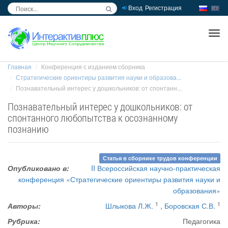
Вход
Регистрация
inc
ра
Главная
Конференция с изданием сборника
Стратегические ориентиры развития науки и образова...
Познавательный интерес у дошкольников: от спонтанн...
Познавательный интерес у дошкольников: от
спонтанного любопытства к осознанному
познанию
Статья в сборнике трудов конференции
Опубликовано в:
II Всероссийская научно-практическая
конференция «Стратегические ориентиры развития науки и
образования»
1
1
Авторы:
Шлыкова Л.Ж.
,
Боровская С.В.
Рубрика:
Педагогика