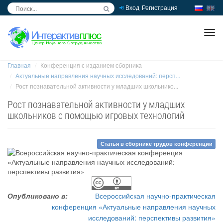
Вход
Регистрация
inc
ра
Главная
Конференция с изданием сборника
Актуальные направления научных исследований: персп...
Рост познавательной активности у младших школьнико...
Рост познавательной активности у младших
школьников с помощью игровых технологий
Статья в сборнике трудов конференции
Опубликовано в:
Всероссийская научно-практическая
конференция «Актуальные направления научных
исследований: перспективы развития»