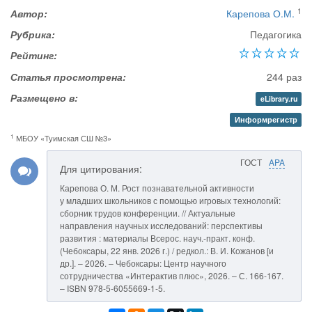
1
Автор:
Карепова О.М.
Рубрика:
Педагогика
Рейтинг:
Статья просмотрена:
244 раз
Размещено в:
eLibrary.ru
Информрегистр
1
МБОУ «Туимская СШ №3»
ГОСТ
APA
Для цитирования:
Карепова О. М. Рост познавательной активности
у младших школьников с помощью игровых технологий:
сборник трудов конференции. // Актуальные
направления научных исследований: перспективы
развития : материалы Всерос. науч.-практ. конф.
(Чебоксары, 22 янв. 2026 г.) / редкол.: В. И. Кожанов [и
др.]. – 2026. – Чебоксары: Центр научного
сотрудничества «Интерактив плюс», 2026. – С. 166-167.
– ISBN 978-5-6055669-1-5.