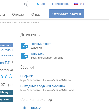
Вход
Регистрация
Отправка статей
алы
Оплата
О нас
тва и воспитание человека...
Документы
Полный текст
ференции
221.76Kb
риентиры
BITS XML
зования»
Book Interchange Tag Suite
1
ва Г.Г.
Ссылки
дагогика
Сборник
https://interactive-plus.ru/ru/action/970/info
271 раз
Выходные сведения сборника
https://interactive-plus.ru/ru/action/970/imprint
Library.ru
Ссылка на экспорт
регистр
BibTeX