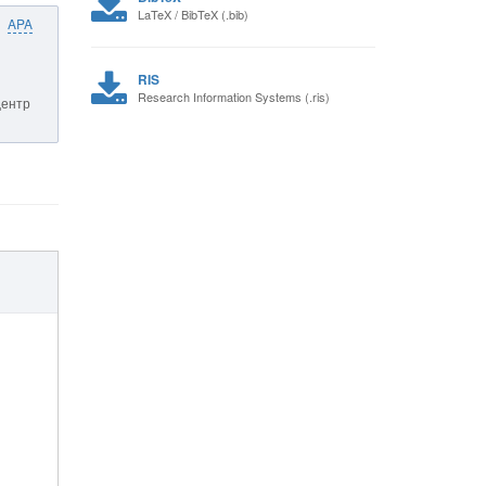
LaTeX / BibTeX (.bib)
APA
RIS
Research Information Systems (.ris)
Центр