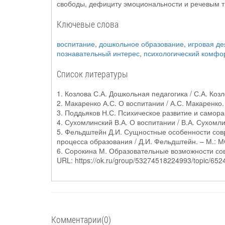
свободы, дефициту эмоциональности и речевым т
Ключевые слова
воспитание
,
дошкольное образование
,
игровая де
познавательный интерес
,
психологический комфо
Список литературы
1. Козлова С.А. Дошкольная педагогика / С.А. Козл
2. Макаренко А.С. О воспитании / А.С. Макаренко.
3. Поддьяков Н.С. Психическое развитие и самора
4. Сухомлинский В.А. О воспитании / В.А. Сухомли
5. Фельдштейн Д.И. Сущностные особенности сов
процесса образования / Д.И. Фельдштейн. – М.: 
6. Сорокина М. Образовательные возможности со
URL: https://ok.ru/group/53274518224993/topic/65
Комментарии(0)