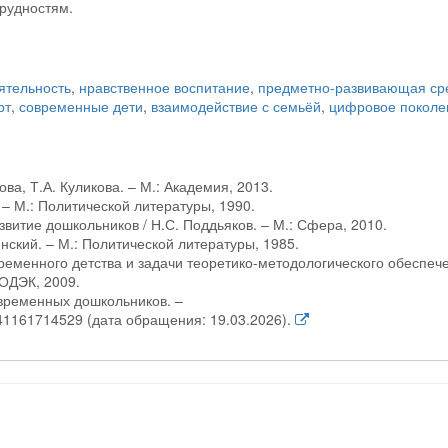
рудностям.
ятельность
,
нравственное воспитание
,
предметно-развивающая ср
рт
,
современные дети
,
взаимодействие с семьёй
,
цифровое поколе
ова, Т.А. Куликова. – М.: Академия, 2013.
 – М.: Политической литературы, 1990.
звитие дошкольников / Н.С. Поддьяков. – М.: Сфера, 2010.
нский. – М.: Политической литературы, 1985.
ременного детства и задачи теоретико-методологического обеспеч
МОДЭК, 2009.
временных дошкольников. –
241161714529 (дата обращения: 19.03.2026).