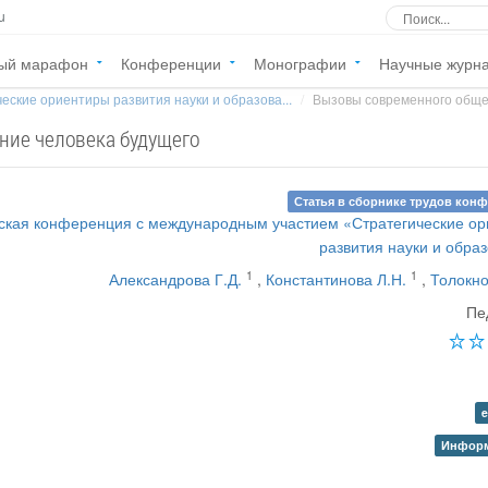
u
ый марафон
Конференции
Монографии
Научные журн
еские ориентиры развития науки и образова...
Вызовы современного общес
ние человека будущего
Статья в сборнике трудов кон
еская конференция с международным участием «Стратегические о
развития науки и обра
1
1
Александрова Г.Д.
,
Константинова Л.Н.
,
Толокно
Пе
e
Информ