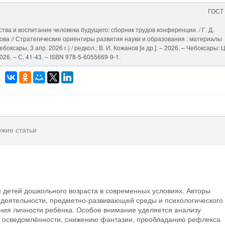
ГОСТ
ва и воспитание человека будущего: сборник трудов конференции. / Г. Д.
кнова // Стратегические ориентиры развития науки и образования : материалы
боксары, 3 апр. 2026 г.) / редкол.: В. И. Кожанов [и др.]. – 2026. – Чебоксары: 
26. – С. 41-43. – ISBN 978-5-6055669-9-1.
жие статьи
я детей дошкольного возраста в современных условиях. Авторы
 деятельности, предметно-развивающей среды и психологического
ия личности ребёнка. Особое внимание уделяется анализу
й осведомлённости, снижению фантазии, преобладанию рефлекса