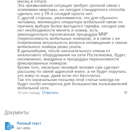
месяц в отпуск.

Эта чрезвычайная ситуация требует срочной связи с 
хозяевами квартиры, но сегодня стандартного способа 
сделать это у УК и соседей просто нет.

С другой стороны, умалчивается, что для обычного 
человека, меняющего оператора мобильной связи по 
причине выбора более выгодного тарифа, сегодня уже 
нет необходимости менять и номер, есть 
законодательно прописанная процедура MNP 
(переносимость мобильных номеров), и в связи с ее 
появлением актуальность вопроса оповещения о смене 
мобильного номера резко упала.

В дальнейшем, после окончательного отказа от 
аналогового оборудования на сети Ростелекома, будет, 
несомненно, внедрена и процедура переносимости 
фиксированных номеров.

Кроме того, несильно ленивый человек сам сделает 
рассылку по своей адресной книге, а не будет поручать 
это кому-то еще, даже если это бесплатно.

Так что изначальная посылка этой статьи никогда не 
будет особо интересна для большинства пользователей 
10 лет назад
Ответить
Документы
Полный текст
641.48Kb