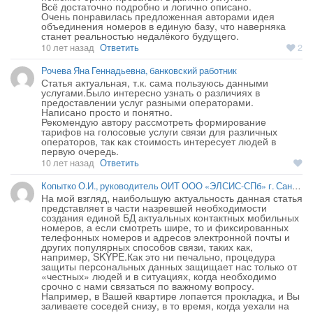
Всё достаточно подробно и логично описано.

Очень понравилась предложенная авторами идея 
объединения номеров в единую базу, что наверняка 
10 лет назад
Ответить
2
Рочева Яна Геннадьевна, банковский работник
Статья актуальная, т.к. сама пользуюсь данными 
услугами.Было интересно узнать о различиях в 
предоставлении услуг разными операторами.

Написано просто и понятно.

Рекомендую автору рассмотреть формирование 
тарифов на голосовые услуги связи для различных 
операторов, так как стоимость интересует людей в 
10 лет назад
Ответить
Копытко О.И., руководитель ОИТ ООО «ЭЛСИС-СПб» г. Санкт-Петербурга
На мой взгляд, наибольшую актуальность данная статья 
представляет в части назревшей необходимости 
создания единой БД актуальных контактных мобильных 
номеров, а если смотреть шире, то и фиксированных 
телефонных номеров и адресов электронной почты и 
других популярных способов связи, таких как, 
например, SKYPE.Как это ни печально, процедура 
защиты персональных данных защищает нас только от 
«честных» людей и в ситуациях, когда необходимо 
срочно с нами связаться по важному вопросу.

Например, в Вашей квартире лопается прокладка, и Вы 
заливаете соседей снизу, в то время, когда уехали на 