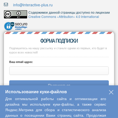
info@interactive-plus.ru
Содержимое данной страницы доступно по лицензии
Creative Commons «Attribution» 4.0 International
ФОРМА ПОДПИСКИ
Подпишитесь на нашу рассылку и станьте одним из первых, кто будет в
курсе всех новостей!
Ваш email адрес
Подписаться
Использование куки-файлов
Для оптимальной работы сайта и оптимизации его
дизайна мы используем куки-файлы, а также сервис
Яндекс.Метрика для сбора и статистического анализа
Copyright © 2013-2026 Центр научного сотрудничества «Интерактив
данных о посещении Вами страниц сайта. Продолжая