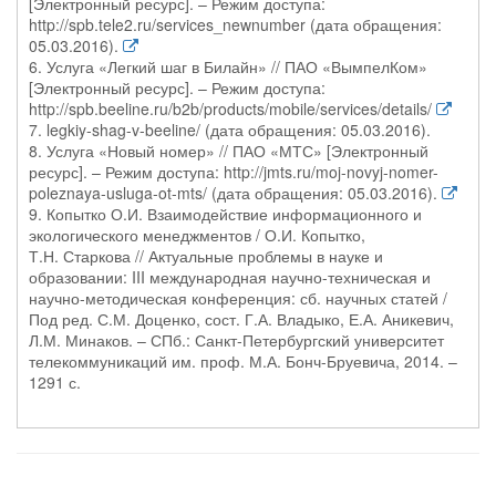
[Электронный ресурс]. – Режим доступа:
http://spb.tele2.ru/services_newnumber (дата обращения:
05.03.2016).
6. Услуга «Легкий шаг в Билайн» // ПАО «ВымпелКом»
[Электронный ресурс]. – Режим доступа:
http://spb.beeline.ru/b2b/products/mobile/services/details/
7. legkiy-shag-v-beeline/ (дата обращения: 05.03.2016).
8. Услуга «Новый номер» // ПАО «МТС» [Электронный
ресурс]. – Режим доступа: http://jmts.ru/moj-novyj-nomer-
poleznaya-usluga-ot-mts/ (дата обращения: 05.03.2016).
9. Копытко О.И. Взаимодействие информационного и
экологического менеджментов / О.И. Копытко,
Т.Н. Старкова // Актуальные проблемы в науке и
образовании: III международная научно-техническая и
научно-методическая конференция: сб. научных статей /
Под ред. С.М. Доценко, сост. Г.А. Владыко, Е.А. Аникевич,
Л.М. Минаков. – СПб.: Санкт-Петербургский университет
телекоммуникаций им. проф. М.А. Бонч-Бруевича, 2014. –
1291 с.