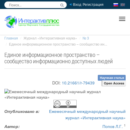
Вход
Регистрация
inc
ра
Главная
Журнал «Интерактивная наука»
№ 3
Единое информационное пространство – сообщество ин...
Единое информационное пространство –
сообщество информационно доступных людей
Научная статья
DOI:
10.21661/r-79439
Open Access
Опубликовано в:
Ежемесячный международный научный
журнал «Интерактивная наука»
1
Автор:
Попов Л.Г.