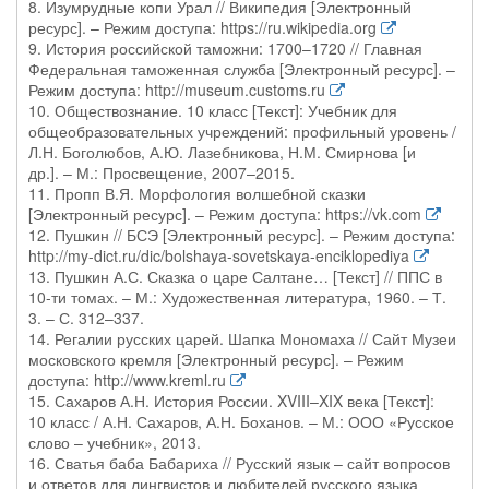
8. Изумрудные копи Урал // Википедия [Электронный
ресурс]. – Режим доступа: https://ru.wikipedia.org
9. История российской таможни: 1700–1720 // Главная
Федеральная таможенная служба [Электронный ресурс]. –
Режим доступа: http://museum.customs.ru
10. Обществознание. 10 класс [Текст]: Учебник для
общеобразовательных учреждений: профильный уровень /
Л.Н. Боголюбов, А.Ю. Лазебникова, Н.М. Смирнова [и
др.]. – М.: Просвещение, 2007–2015.
11. Пропп В.Я. Морфология волшебной сказки
[Электронный ресурс]. – Режим доступа: https://vk.com
12. Пушкин // БСЭ [Электронный ресурс]. – Режим доступа:
http://my-dict.ru/dic/bolshaya-sovetskaya-enciklopediya
13. Пушкин А.С. Сказка о царе Салтане… [Текст] // ППС в
10-ти томах. – М.: Художественная литература, 1960. – Т.
3. – С. 312–337.
14. Регалии русских царей. Шапка Мономаха // Сайт Музеи
московского кремля [Электронный ресурс]. – Режим
доступа: http://www.kreml.ru
15. Сахаров А.Н. История России. XVIII–XIX века [Текст]:
10 класс / А.Н. Сахаров, А.Н. Боханов. – М.: ООО «Русское
слово – учебник», 2013.
16. Сватья баба Бабариха // Русский язык – сайт вопросов
и ответов для лингвистов и любителей русского языка