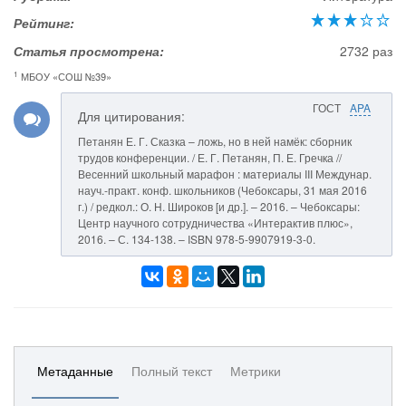
Рейтинг:
Статья просмотрена:
2732 раз
1
МБОУ «СОШ №39»
ГОСТ
APA
Для цитирования:
Петанян Е. Г. Сказка – ложь, но в ней намёк: сборник
трудов конференции. / Е. Г. Петанян, П. Е. Гречка //
Весенний школьный марафон : материалы III Междунар.
науч.-практ. конф. школьников (Чебоксары, 31 мая 2016
г.) / редкол.: О. Н. Широков [и др.]. – 2016. – Чебоксары:
Центр научного сотрудничества «Интерактив плюс»,
2016. – С. 134-138. – ISBN 978-5-9907919-3-0.
Метаданные
Полный текст
Метрики