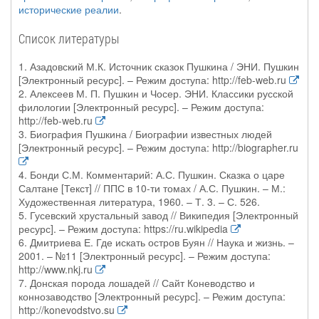
исторические реалии
.
Список литературы
1. Азадовский М.К. Источник сказок Пушкина / ЭНИ. Пушкин
[Электронный ресурс]. – Режим доступа: http://feb-web.ru
2. Алексеев М. П. Пушкин и Чосер. ЭНИ. Классики русской
филологии [Электронный ресурс]. – Режим доступа:
http://feb-web.ru
3. Биография Пушкина / Биографии известных людей
[Электронный ресурс]. – Режим доступа: http://biographer.ru
4. Бонди С.М. Комментарий: А.С. Пушкин. Сказка о царе
Салтане [Текст] // ППС в 10-ти томах / А.С. Пушкин. – М.:
Художественная литература, 1960. – Т. 3. – С. 526.
5. Гусевский хрустальный завод // Википедия [Электронный
ресурс]. – Режим доступа: https://ru.wikipedia
6. Дмитриева Е. Где искать остров Буян // Наука и жизнь. –
2001. – №11 [Электронный ресурс]. – Режим доступа:
http://www.nkj.ru
7. Донская порода лошадей // Сайт Коневодство и
коннозаводство [Электронный ресурс]. – Режим доступа:
http://konevodstvo.su