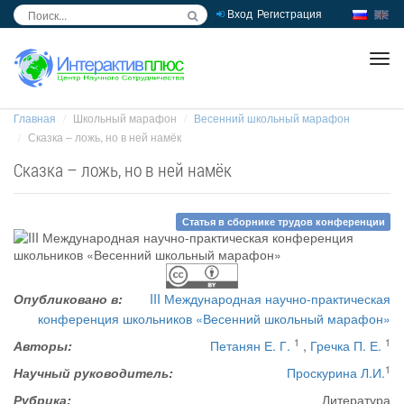
Вход
Регистрация
inc
ра
Главная
Школьный марафон
Весенний школьный марафон
Сказка – ложь, но в ней намёк
Сказка – ложь, но в ней намёк
Статья в сборнике трудов конференции
Опубликовано в:
III Международная научно-практическая
конференция школьников «Весенний школьный марафон»
1
1
Авторы:
Петанян Е. Г.
,
Гречка П. Е.
1
Научный руководитель:
Проскурина Л.И.
Рубрика:
Литература