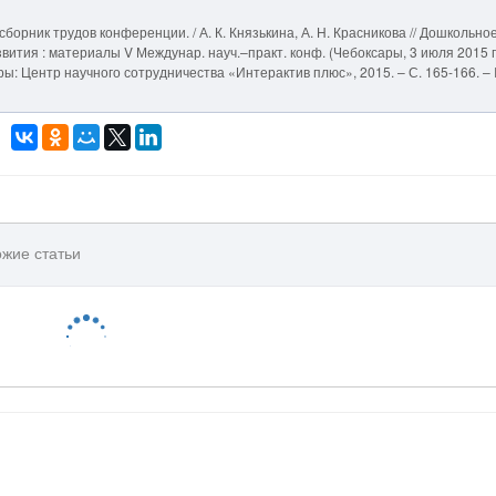
борник трудов конференции. / А. К. Князькина, А. Н. Красникова // Дошкольно
ития : материалы V Междунар. науч.–практ. конф. (Чебоксары, 3 июля 2015 г.
ксары: Центр научного сотрудничества «Интерактив плюс», 2015. – С. 165-166. –
жие статьи