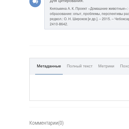
Для цитирования:
Князькина А. К. Проект «Домашние животные»: с
образование: опыт, проблемы, перспективы разв
редкол.: О. Н. Широков [и др.]. – 2015. – Чебо
2410-8642.
Метаданные
Полный текст
Метрики
Похо
Комментарии(0)