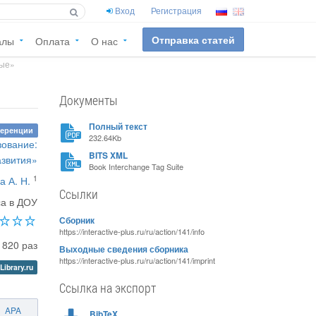
Вход
Регистрация
Отправка статей
алы
Оплата
О нас
ные»
Документы
Полный текст
ференции
232.64Kb
зование:
BITS XML
азвития»
Book Interchange Tag Suite
1
а А. Н.
Ссылки
са в ДОУ
Сборник
https://interactive-plus.ru/ru/action/141/info
1820 раз
Выходные сведения сборника
https://interactive-plus.ru/ru/action/141/imprint
Library.ru
Ссылка на экспорт
APA
BibTeX