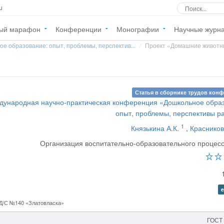
u
ый марафон
Конференции
Монографии
Научные журн
е образование: опыт, проблемы, перспектив...
Проект «Домашние живот
Статья в сборнике трудов кон
дународная научно-практическая конференция «Дошкольное обра
опыт, проблемы, перспективы р
1
Князькина А.К.
,
Красников
Организация воспитательно-образовательного процес
e
Д/С №140 «Златовласка»
ГОСТ