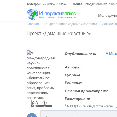
Телефон:
+7 (8352) 222-490
Почта:
info@interactive-plus.r
Молодежн
Главная
Конференция с изданием сборника
Дошкольно
Проект «Домашние животные»
Опубликовано в:
V Меж
Авторы:
Рубрика:
Рейтинг:
Статья просмотрена:
Размещено в:
1
АНО ДО «Планета детства «Лада» – 