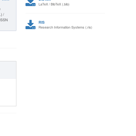
LaTeX / BibTeX (.bib)
е
) /
 ISSN
RIS
Research Information Systems (.ris)