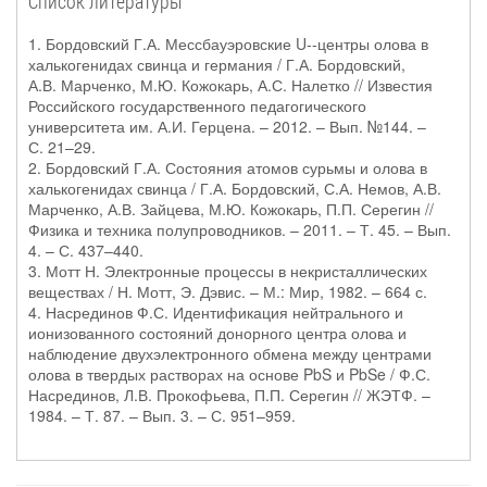
Список литературы
1. Бордовский Г.А. Мессбауэровские U--центры олова в
халькогенидах свинца и германия / Г.А. Бордовский,
А.В. Марченко, М.Ю. Кожокарь, А.С. Налетко // Известия
Российского государственного педагогического
университета им. А.И. Герцена. – 2012. – Вып. №144. –
С. 21–29.
2. Бордовский Г.А. Состояния атомов сурьмы и олова в
халькогенидах свинца / Г.А. Бордовский, С.А. Немов, А.В.
Марченко, А.В. Зайцева, М.Ю. Кожокарь, П.П. Серегин //
Физика и техника полупроводников. – 2011. – Т. 45. – Вып.
4. – С. 437–440.
3. Мотт Н. Электронные процессы в некристаллических
веществах / Н. Мотт, Э. Дэвис. – М.: Мир, 1982. – 664 с.
4. Насрединов Ф.С. Идентификация нейтрального и
ионизованного состояний донорного центра олова и
наблюдение двухэлектронного обмена между центрами
олова в твердых растворах на основе PbS и PbSe / Ф.С.
Насрединов, Л.В. Прокофьева, П.П. Серегин // ЖЭТФ. –
1984. – Т. 87. – Вып. 3. – С. 951–959.