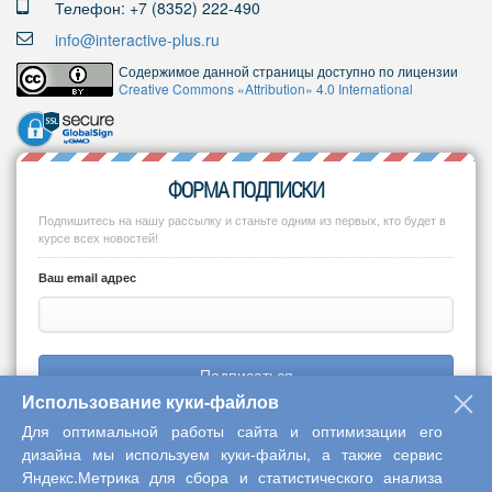
Телефон: +7 (8352) 222-490
info@interactive-plus.ru
Содержимое данной страницы доступно по лицензии
Creative Commons «Attribution» 4.0 International
ФОРМА ПОДПИСКИ
Подпишитесь на нашу рассылку и станьте одним из первых, кто будет в
курсе всех новостей!
Ваш email адрес
Подписаться
Использование куки-файлов
Для оптимальной работы сайта и оптимизации его
дизайна мы используем куки-файлы, а также сервис
Яндекс.Метрика для сбора и статистического анализа
Copyright © 2013-2026 Центр научного сотрудничества «Интерактив