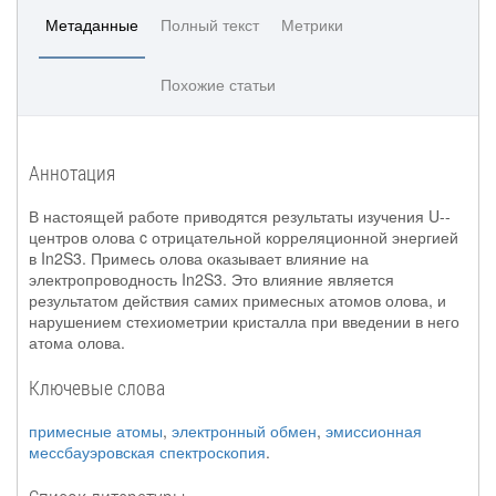
Метаданные
Полный текст
Метрики
Похожие статьи
Аннотация
В настоящей работе приводятся результаты изучения U--
центров олова c отрицательной корреляционной энергией
в In2S3. Примесь олова оказывает влияние на
электропроводность In2S3. Это влияние является
результатом действия самих примесных атомов олова, и
нарушением стехиометрии кристалла при введении в него
атома олова.
Ключевые слова
примесные атомы
,
электронный обмен
,
эмиссионная
мессбауэровская спектроскопия
.