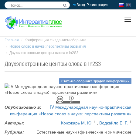
Вход
Регистрация
inc
ра
Главная
Конференция с изданием сборника
Новое слово в науке: перспективы развития
Двухэлектронные центры олова в In2S3
Двухэлектронные центры олова в In2S3
Статья в сборнике трудов конференции
Опубликовано в:
IV Международная научно-практическая
конференция «Новое слово в науке: перспективы развития»
1
1
Авторы:
Кожокарь М. Ю.
,
Водкайло Е. Г.
Рубрика:
Естественные науки (физические и химические