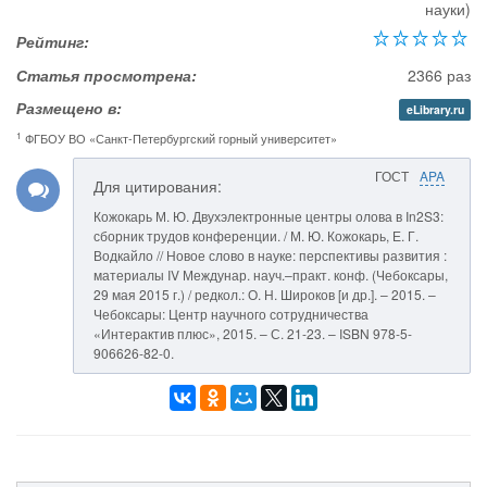
науки)
Рейтинг:
Статья просмотрена:
2366 раз
Размещено в:
eLibrary.ru
1
ФГБОУ ВО «Санкт-Петербургский горный университет»
ГОСТ
APA
Для цитирования:
Кожокарь М. Ю. Двухэлектронные центры олова в In2S3:
сборник трудов конференции. / М. Ю. Кожокарь, Е. Г.
Водкайло // Новое слово в науке: перспективы развития :
материалы IV Междунар. науч.–практ. конф. (Чебоксары,
29 мая 2015 г.) / редкол.: О. Н. Широков [и др.]. – 2015. –
Чебоксары: Центр научного сотрудничества
«Интерактив плюс», 2015. – С. 21-23. – ISBN 978-5-
906626-82-0.