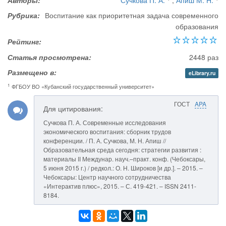
Авторы:
Сучкова П. А.
,
Апиш М. Н.
Рубрика:
Воспитание как приоритетная задача современного
образования
Рейтинг:
Статья просмотрена:
2448 раз
Размещено в:
eLibrary.ru
1
ФГБОУ ВО «Кубанский государственный университет»
ГОСТ
APA
Для цитирования:
Сучкова П. А. Современные исследования
экономического воспитания: сборник трудов
конференции. / П. А. Сучкова, М. Н. Апиш //
Образовательная среда сегодня: стратегии развития :
материалы II Междунар. науч.–практ. конф. (Чебоксары,
5 июня 2015 г.) / редкол.: О. Н. Широков [и др.]. – 2015. –
Чебоксары: Центр научного сотрудничества
«Интерактив плюс», 2015. – С. 419-421. – ISSN 2411-
8184.