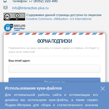
Телефон: +7 (8352) 222-490
info@interactive-plus.ru
Содержимое данной страницы доступно по лицензии
Creative Commons «Attribution» 4.0 International
ФОРМА ПОДПИСКИ
Подпишитесь на нашу рассылку и станьте одним из первых, кто будет в
курсе всех новостей!
Ваш email адрес
Подписаться
Использование куки-файлов
Для оптимальной работы сайта и оптимизации его
дизайна мы используем куки-файлы, а также сервис
Яндекс.Метрика для сбора и статистического анализа
Copyright © 2013-2026 Центр научного сотрудничества «Интерактив