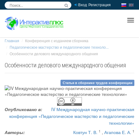
Вход
Регистрация
inc
ра
Главная
Конференция с изданием сборника
Педагогическое мастерство и педагогические техноло...
Особенности делового международного общения
Особенности делового международного общения
Статья в сборнике трудов конференции
Опубликовано в:
IV Международная научно-практическая
конференция «Педагогическое мастерство и педагогические
технологии»
1
1
Авторы:
Ковтун Т. В.
,
Агапова Е. А.