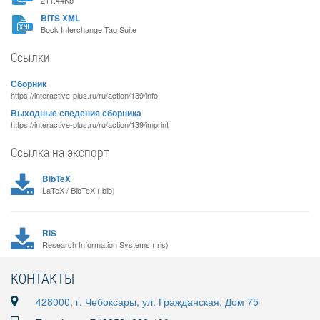
211.44Kb
BITS XML
Book Interchange Tag Suite
Ссылки
Сборник
https://interactive-plus.ru/ru/action/139/info
Выходные сведения сборника
https://interactive-plus.ru/ru/action/139/imprint
Ссылка на экспорт
BibTeX
LaTeX / BibTeX (.bib)
RIS
Research Information Systems (.ris)
КОНТАКТЫ
428000, г. Чебоксары, ул. Гражданская, Дом 75