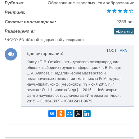
Рубрика:
Образование взрослых, самообразование
Рейтинг:
Статья просмотрена:
2259 раз
Размещено в:
eLibrary.ru
1
ФГАОУ ВО «Южный федеральный университет»
ГОСТ
APA
Для цитирования:
Ковтун Т. В. Особенности делового международного
общения: сборник трудов конференции. / Т. В. Ковтун,
Е. А. Агапова // Педагогическое мастерство и
педагогические технологии : материалы IV Междунар.
науч.–практ. конф. (Чебоксары, 19 июня 2015 г.) /
редкол.: О. Н. Широков [и др.]. – 2015. – Чебоксары:
Центр научного сотрудничества «Интерактив плюс»,
2015. – С. 334-337. – ISSN 2411-9679.