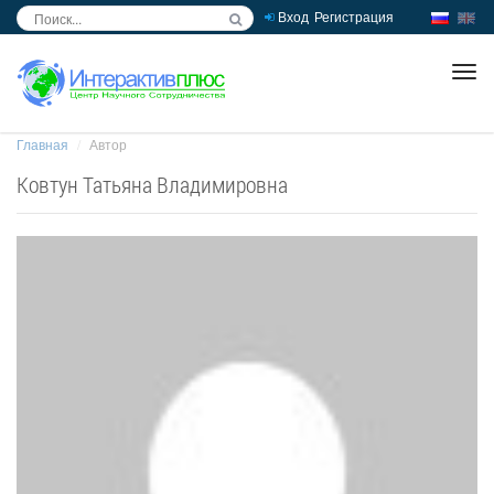
Вход
Регистрация
inc
ра
Главная
Автор
Ковтун Татьяна Владимировна