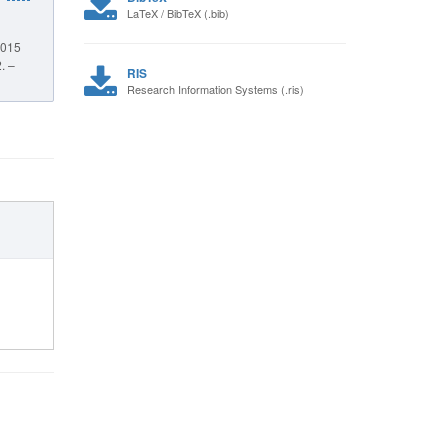
LaTeX / BibTeX (.bib)
2015
. –
RIS
Research Information Systems (.ris)