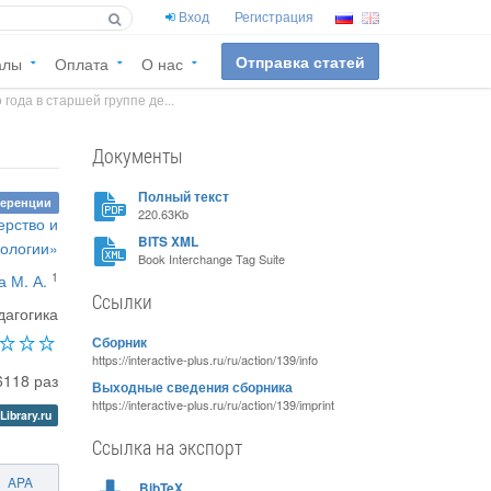
Вход
Регистрация
Отправка статей
алы
Оплата
О нас
ода в старшей группе де...
Документы
Полный текст
ференции
220.63Kb
ерство и
BITS XML
нологии»
Book Interchange Tag Suite
1
 М. А.
Ссылки
дагогика
Сборник
https://interactive-plus.ru/ru/action/139/info
6118 раз
Выходные сведения сборника
https://interactive-plus.ru/ru/action/139/imprint
Library.ru
Ссылка на экспорт
APA
BibTeX