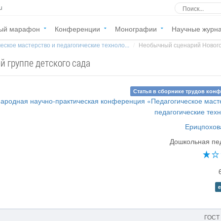
u
ый марафон
Конференции
Монографии
Научные журн
еское мастерство и педагогические техноло...
Необычный сценарий Нового г
й группе детского сада
Статья в сборнике трудов кон
ародная научно-практическая конференция «Педагогическое маст
педагогические тех
Ерицпохова
Дошкольная пе
e
ГОСТ