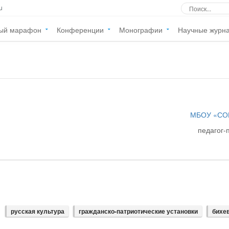
u
ый марафон
Конференции
Монографии
Научные журн
МБОУ «СО
педагог-
русская культура
гражданско-патриотические установки
бихе