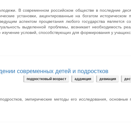
олодежи. В современном российском обществе в последние деся
ические установки, акцентированные на богатом историческом
ведущим аспектом процветания любого государства является с
туальность выделенной проблемы, возникает необходимость ре
 изучение условий, способствующих для формирования у учащихс
дении современных детей и подростков
подростковый возраст
аддикция
девиация
дес
 подростков, эмпирические методы его исследования, основные