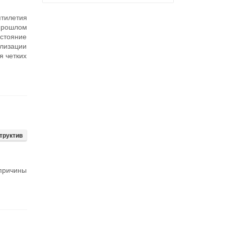
тилетия
 прошлом
остояние
ализации
я четких
труктив
 причины