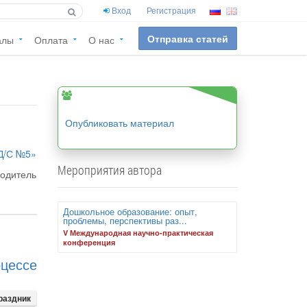
Вход
Регистрация
Отправка статей
алы
Оплата
О нас
Опубликовать материал
Д/С №5»
Мероприятия автора
водитель
Дошкольное образование: опыт,
проблемы, перспективы раз...
V Международная научно-практическая
конференция
цессе
раздник