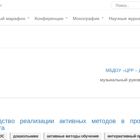
u
ый марафон
Конференции
Монографии
Научные журн
МБДОУ «ЦРР – 
музыкальный руко
дство реализации активных методов в про
та
ОС
дошкольники
активные методы обучения
интерактивный п