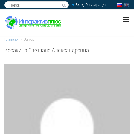
Вход
Регистрация
inc
ра
Главная
Автор
Касакина Светлана Александровна