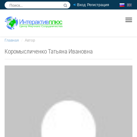
Вход
Регистрация
inc
ра
Главная
Автор
Коромысличенко Татьяна Ивановна