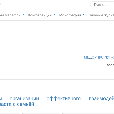
u
ый марафон
Конференции
Монографии
Научные журн
МБДОУ Д/С №1 «
вос
кты организации эффективного взаимодей
раста с семьёй