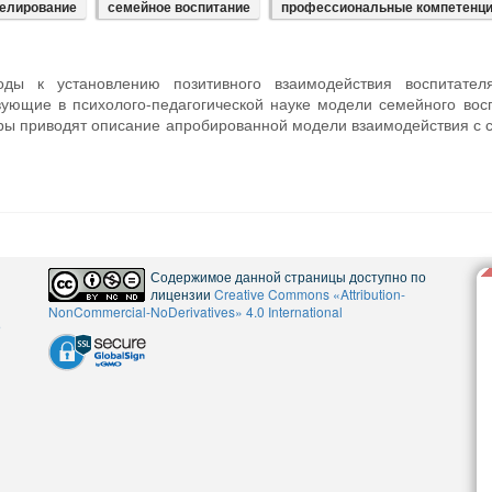
елирование
семейное воспитание
профессиональные компетенц
оды к установлению позитивного взаимодействия воспитател
вующие в психолого-педагогической науке модели семейного вос
ры приводят описание апробированной модели взаимодействия с 
Содержимое данной страницы доступно по
лицензии
Creative Commons «Attribution-
NonCommercial-NoDerivatives» 4.0 International
5