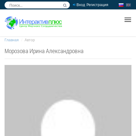
Вход
Регистрация
inc
ра
Главная
Автор
Морозова Ирина Александровна