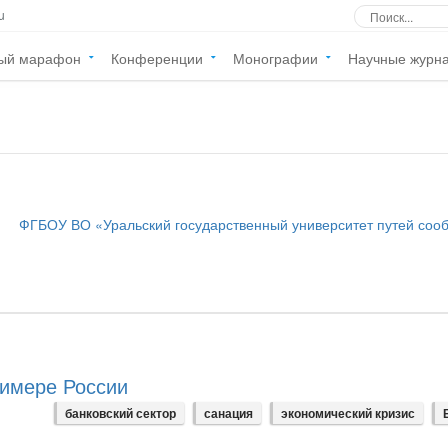
u
ый марафон
Конференции
Монографии
Научные журн
ФГБОУ ВО «Уральский государственный университет путей со
римере России
банковский сектор
санация
экономический кризис