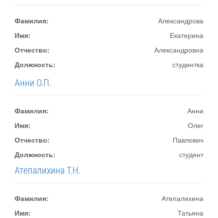
Фамилия:
Александрова
Имя:
Екатерина
Отчество:
Александровна
Должность:
студентка
Анни О.П.
Фамилия:
Анни
Имя:
Олег
Отчество:
Павлович
Должность:
студент
Атепалихина Т.Н.
Фамилия:
Атепалихина
Имя:
Татьяна