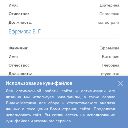
Имя:
Екатерина
Отчество:
Сергеевна
Должность:
магистрант
Ефремова В. Г.
Фамилия:
Ефремова
Имя:
Виктория
Отчество:
Глебовна
Должность:
студентка
Использование куки-файлов
Женина Н.А.
Для оптимальной работы сайта и оптимизации его
дизайна мы используем куки-файлы, а также сервис
Фамилия:
Женина
Яндекс.Метрика для сбора и статистического анализа
данных о посещении Вами страниц сайта. Продолжая
Имя:
Надежда
использовать сайт, Вы соглашаетесь на использование
Отчество:
Алексеевна
куки-файлов и указанного сервиса.
Должность:
студентка