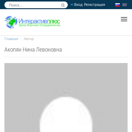
Вход
Регистрация
inc
ра
Главная
Автор
Акопян Нина Левоновна