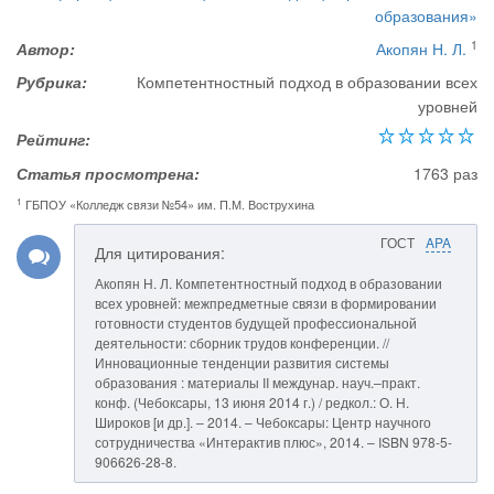
образования»
1
Автор:
Акопян Н. Л.
Рубрика:
Компетентностный подход в образовании всех
уровней
Рейтинг:
Статья просмотрена:
1763 раз
1
ГБПОУ «Колледж связи №54» им. П.М. Вострухина
ГОСТ
APA
Для цитирования:
Акопян Н. Л. Компетентностный подход в образовании
всех уровней: межпредметные связи в формировании
готовности студентов будущей профессиональной
деятельности: сборник трудов конференции. //
Инновационные тенденции развития системы
образования : материалы II междунар. науч.–практ.
конф. (Чебоксары, 13 июня 2014 г.) / редкол.: О. Н.
Широков [и др.]. – 2014. – Чебоксары: Центр научного
сотрудничества «Интерактив плюс», 2014. – ISBN 978-5-
906626-28-8.