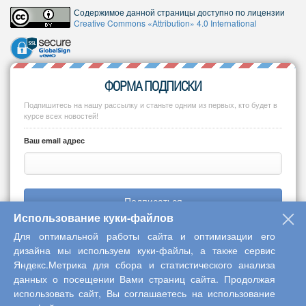
Содержимое данной страницы доступно по лицензии
Creative Commons «Attribution» 4.0 International
ФОРМА ПОДПИСКИ
Подпишитесь на нашу рассылку и станьте одним из первых, кто будет в
курсе всех новостей!
Ваш email адрес
Подписаться
Использование куки-файлов
Для оптимальной работы сайта и оптимизации его
дизайна мы используем куки-файлы, а также сервис
Яндекс.Метрика для сбора и статистического анализа
Copyright © 2013-2026 Центр научного сотрудничества «Интерактив
данных о посещении Вами страниц сайта. Продолжая
плюс»
использовать сайт, Вы соглашаетесь на использование