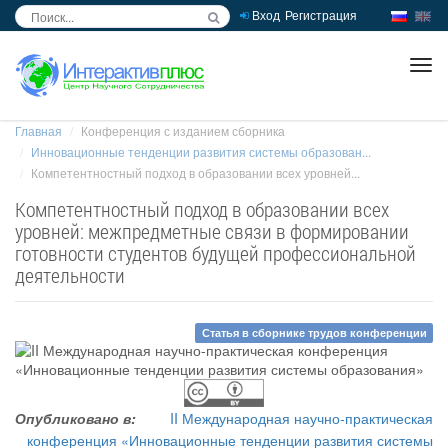
Вход
Регистрация
inc
ра
Главная
Конференция с изданием сборника
Инновационные тенденции развития системы образован...
Компетентностный подход в образовании всех уровней...
Компетентностный подход в образовании всех
уровней: межпредметные связи в формировании
готовности студентов будущей профессиональной
деятельности
Статья в сборнике трудов конференции
Опубликовано в:
II Международная научно-практическая
конференция «Инновационные тенденции развития системы