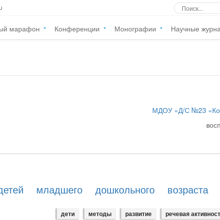
u
ый марафон
Конференции
Монографии
Научные журн
МДОУ «Д/С №23 «Ко
вос
детей младшего дошкольного возраста 
дети
методы
развитие
речевая активнос