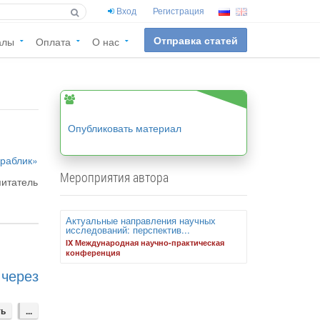
Вход
Регистрация
Отправка статей
алы
Оплата
О нас
Опубликовать материал
раблик»
Мероприятия автора
питатель
Актуальные направления научных
исследований: перспектив...
IX Международная научно-практическая
конференция
через
ть
...